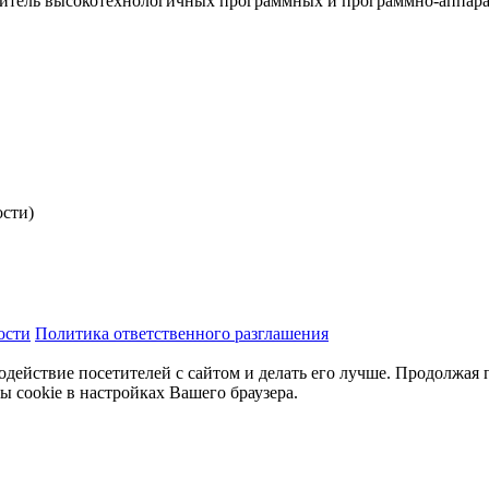
итель высокотехнологичных программных и программно-аппар
ости)
ости
Политика ответственного разглашения
одействие посетителей с сайтом и делать его лучше. Продолжая 
ы cookie в настройках Вашего браузера.