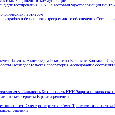
 системы
Защищенные коммуникации
енд для тестирования TLS 1.3
Тестовый удостоверяющий центр
нологическим партнером
а разработки безопасного программного обеспечения
Соглашение
демия
Патенты
Акционерам
Реквизиты
Вакансии
Контакты
Инф
работы
Исследовательская лаборатория
Исследование состояния
оративная мобильность
Безопасность КИИ
Защита каналов связ
едицинские сервисы
В раздел решений
ромышленность
Электроэнергетика
Связь
Транспорт и логистика
 раздел решений