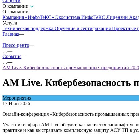
Соцсети
О компании
О компании
Компания «ИнфоТеКС»
Экосистема ИнфоТеКС
Лицензии
Ака
Услуги
Техническая поддержка
Обучение и сертификация
Проектные 
Главная
—
…
—
Пресс-центр
—
…
—
События
—
…
—
AM Live. Кибербезопасность промышленных предприятий 202
AM Live. Кибербезопасность
Мероприятия
17 Июн 2026
Онлайн-конференция «Кибербезопасность промышленных предп
Участники эфира AM Live обсудят, как меняется ландшафт угр
практике и как выстраивать комплексную защиту АСУ ТП в ус