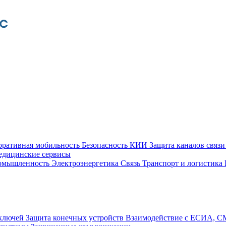
оративная мобильность
Безопасность КИИ
Защита каналов связ
едицинские сервисы
ромышленность
Электроэнергетика
Связь
Транспорт и логистика
 ключей
Защита конечных устройств
Взаимодействие с ЕСИА, 