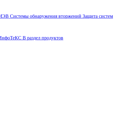
СМЭВ
Системы обнаружения вторжений
Защита систем
р ИнфоТеКС
В раздел продуктов