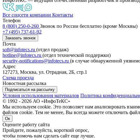
ИнфоТеКС — ведущий отечественный разработчик и производ
Все соцсети компании
Контакты
Телефон
8 (800) 250-0-260
Звонок по России бесплатно (кроме Москвы)
+7 (495) 737-61-92
Заказать звонок
Почта
soft@infotecs.ru
(отдел продаж)
hotline@infotecs.ru
(отдел технической поддержки)
security-notifications@infotecs.ru
(в случае обнаруженной уязвим
Адрес
127273, Москва, ул. Отрадная, 2Б, стр.1
Схема проезда
Новостная рассылка
Подписаться на рассылку
Условия использования материалов
Политика конфиденциальн
© 1992 - 2026 АО «ИнфоТеКС»
Мы используем cookie. Это позволяет нам анализировать взаим
файлов cookie. Тем не менее, Вы всегда можете отключить файл
Ок
Оцените работу сайта
Пройдите, пожалуйста, короткий опрос,
чтобы помочь нам сделать сайт еще лучше.