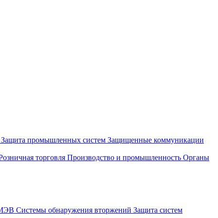
и
Защита промышленных систем
Защищенные коммуникации
Розничная торговля
Производство и промышленность
Органы
СМЭВ
Системы обнаружения вторжений
Защита систем