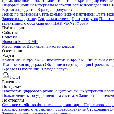
промышленной автоматизации
Квантовые криптографические
Информационные материалы
Маркетинговые исследования
Ст
В раздел продуктов
В раздел продуктов
Поиск по партнерам
Стать коммерческим партнером
Стать тех
Запрос в поддержку
Вопросы и ответы
Центр загрузок
Политик
гарантийного обслуживания ПАК ViPNet
Форум
Публикации
События
Соцсети
Новости
Мы в СМИ
Мероприятия
Вебинары и мастер-классы
О компании
Услуги
Компания «ИнфоТеКС»
Экосистема ИнфоТеКС
Лицензии
Ака
Техническая поддержка
Обучение и сертификация
Проектные 
В раздел О компании
В раздел Услуги
ГОСТ
Решения
По задачам
Платформа цифрового рубля
Защита конечных устройств
Корп
Подключение к государственным системам
Защищенные телем
По отраслям
Сельское хозяйство
Финансовые организации
Нефтегазовая п
государственного управления
Здравоохранение
Страхование
В
Запрос индивидуального предложения