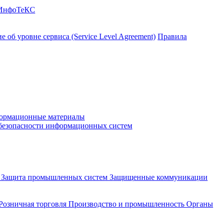
 ИнфоТеКС
 об уровне сервиса (Service Level Agreement)
Правила
ормационные материалы
 безопасности информационных систем
и
Защита промышленных систем
Защищенные коммуникации
Розничная торговля
Производство и промышленность
Органы