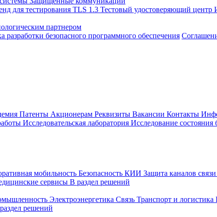
 системы
Защищенные коммуникации
енд для тестирования TLS 1.3
Тестовый удостоверяющий центр
нологическим партнером
а разработки безопасного программного обеспечения
Соглашение
демия
Патенты
Акционерам
Реквизиты
Вакансии
Контакты
Инф
работы
Исследовательская лаборатория
Исследование состояния
оративная мобильность
Безопасность КИИ
Защита каналов связ
едицинские сервисы
В раздел решений
ромышленность
Электроэнергетика
Связь
Транспорт и логистика
 раздел решений