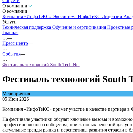
Соцсети
О компании
О компании
Компания «ИнфоТеКС»
Экосистема ИнфоТеКС
Лицензии
Ака
Услуги
Техническая поддержка
Обучение и сертификация
Проектные 
Главная
—
…
—
Пресс-центр
—
…
—
События
—
…
—
Фестиваль технологий South Tech Net
Фестиваль технологий South T
Мероприятия
05 Июн 2026
Компания «ИнфоТеКС» примет участие в качестве партнера в 
На фестивале участники обсудят ключевые вызовы и возможнос
профессионального сообщества, поиск новых решений для усто
актуальные тренды рынка и перспективы развития отрасли в б