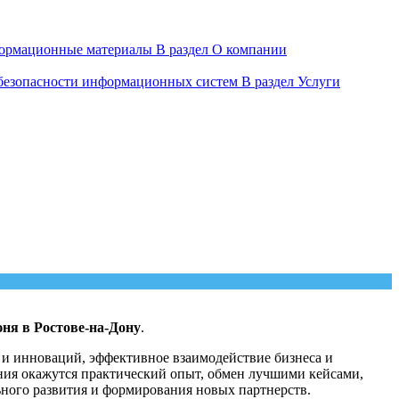
ормационные материалы
В раздел О компании
 безопасности информационных систем
В раздел Услуги
юня в Ростове-на-Дону
.
й и инноваций, эффективное взаимодействие бизнеса и
ния окажутся практический опыт, обмен лучшими кейсами,
ьного развития и формирования новых партнерств.