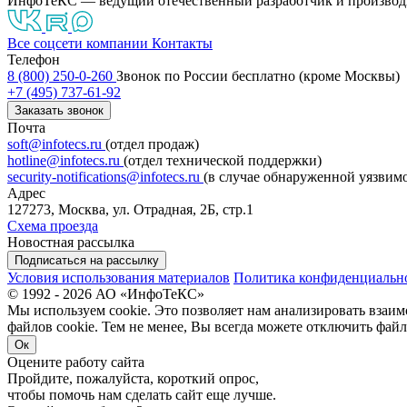
ИнфоТеКС — ведущий отечественный разработчик и производ
Все соцсети компании
Контакты
Телефон
8 (800) 250-0-260
Звонок по России бесплатно (кроме Москвы)
+7 (495) 737-61-92
Заказать звонок
Почта
soft@infotecs.ru
(отдел продаж)
hotline@infotecs.ru
(отдел технической поддержки)
security-notifications@infotecs.ru
(в случае обнаруженной уязвим
Адрес
127273, Москва, ул. Отрадная, 2Б, стр.1
Схема проезда
Новостная рассылка
Подписаться на рассылку
Условия использования материалов
Политика конфиденциальн
© 1992 - 2026 АО «ИнфоТеКС»
Мы используем cookie. Это позволяет нам анализировать взаим
файлов cookie. Тем не менее, Вы всегда можете отключить файл
Ок
Оцените работу сайта
Пройдите, пожалуйста, короткий опрос,
чтобы помочь нам сделать сайт еще лучше.