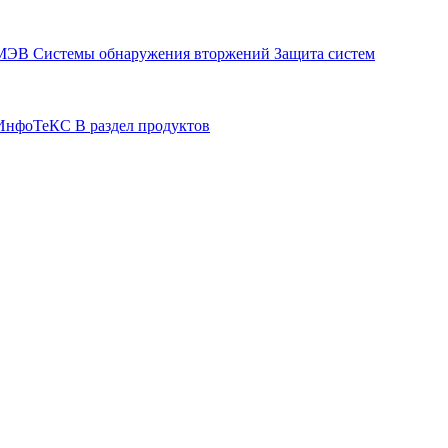
СМЭВ
Системы обнаружения вторжений
Защита систем
р ИнфоТеКС
В раздел продуктов