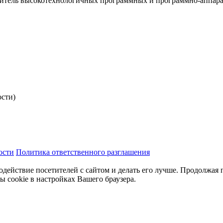
итель высокотехнологичных программных и программно-аппар
ости)
ости
Политика ответственного разглашения
одействие посетителей с сайтом и делать его лучше. Продолжая 
ы cookie в настройках Вашего браузера.