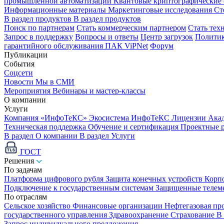
промышленной автоматизации
Квантовые криптографические
Информационные материалы
Маркетинговые исследования
Ст
В раздел продуктов
В раздел продуктов
Поиск по партнерам
Стать коммерческим партнером
Стать тех
Запрос в поддержку
Вопросы и ответы
Центр загрузок
Политик
гарантийного обслуживания ПАК ViPNet
Форум
Публикации
События
Соцсети
Новости
Мы в СМИ
Мероприятия
Вебинары и мастер-классы
О компании
Услуги
Компания «ИнфоТеКС»
Экосистема ИнфоТеКС
Лицензии
Ака
Техническая поддержка
Обучение и сертификация
Проектные 
В раздел О компании
В раздел Услуги
ГОСТ
Решения
По задачам
Платформа цифрового рубля
Защита конечных устройств
Корп
Подключение к государственным системам
Защищенные телем
По отраслям
Сельское хозяйство
Финансовые организации
Нефтегазовая п
государственного управления
Здравоохранение
Страхование
В
Запрос индивидуального предложения