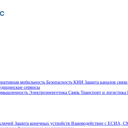
оративная мобильность
Безопасность КИИ
Защита каналов связ
едицинские сервисы
ромышленность
Электроэнергетика
Связь
Транспорт и логистика
 ключей
Защита конечных устройств
Взаимодействие с ЕСИА, 