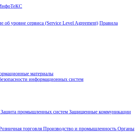
 ИнфоТеКС
 об уровне сервиса (Service Level Agreement)
Правила
ормационные материалы
 безопасности информационных систем
и
Защита промышленных систем
Защищенные коммуникации
Розничная торговля
Производство и промышленность
Органы