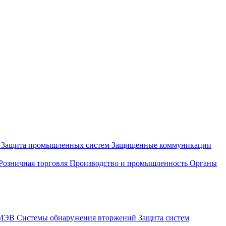
и
Защита промышленных систем
Защищенные коммуникации
Розничная торговля
Производство и промышленность
Органы
СМЭВ
Системы обнаружения вторжений
Защита систем