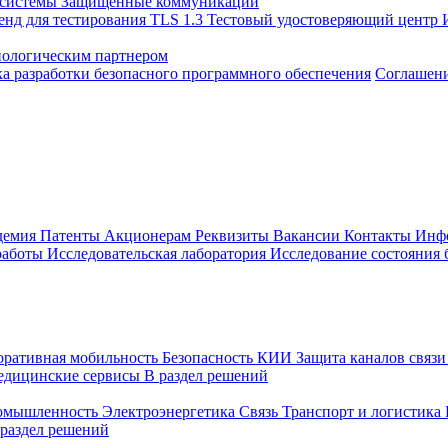
 системы
Защищенные коммуникации
енд для тестирования TLS 1.3
Тестовый удостоверяющий центр
нологическим партнером
а разработки безопасного программного обеспечения
Соглашение
демия
Патенты
Акционерам
Реквизиты
Вакансии
Контакты
Инф
работы
Исследовательская лаборатория
Исследование состояния
оративная мобильность
Безопасность КИИ
Защита каналов связ
едицинские сервисы
В раздел решений
ромышленность
Электроэнергетика
Связь
Транспорт и логистика
 раздел решений