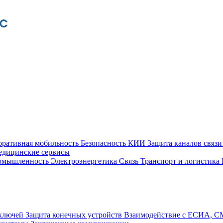
оративная мобильность
Безопасность КИИ
Защита каналов связ
едицинские сервисы
ромышленность
Электроэнергетика
Связь
Транспорт и логистика
 ключей
Защита конечных устройств
Взаимодействие с ЕСИА, 