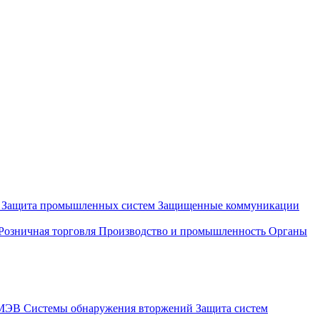
и
Защита промышленных систем
Защищенные коммуникации
Розничная торговля
Производство и промышленность
Органы
СМЭВ
Системы обнаружения вторжений
Защита систем