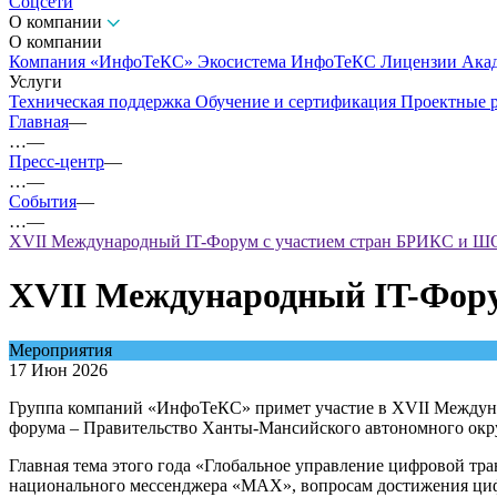
Соцсети
О компании
О компании
Компания «ИнфоТеКС»
Экосистема ИнфоТеКС
Лицензии
Ака
Услуги
Техническая поддержка
Обучение и сертификация
Проектные 
Главная
—
…
—
Пресс-центр
—
…
—
События
—
…
—
XVII Международный IT-Форум с участием стран БРИКС и 
XVII Международный IT-Фор
Мероприятия
17 Июн 2026
Группа компаний «ИнфоТеКС» примет участие в XVII Междун
форума – Правительство Ханты-Мансийского автономного окр
Главная тема этого года «Глобальное управление цифровой тр
национального мессенджера «МАХ», вопросам достижения цифро