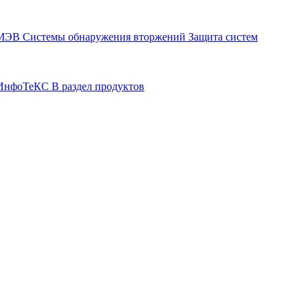
СМЭВ
Системы обнаружения вторжений
Защита систем
р ИнфоТеКС
В раздел продуктов