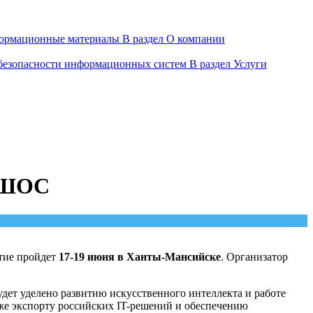
ормационные материалы
В раздел О компании
 безопасности информационных систем
В раздел Услуги
и ШОС
тие пройдет
17-19 июня в Ханты-Мансийске
. Организатор
дет уделено развитию искусственного интеллекта и работе
же экспорту российских IT-решений и обеспечению