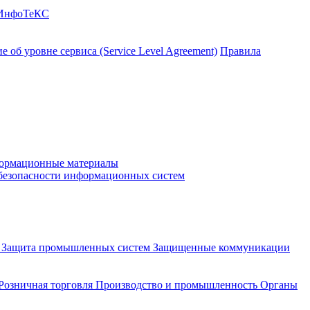
 ИнфоТеКС
 об уровне сервиса (Service Level Agreement)
Правила
ормационные материалы
 безопасности информационных систем
и
Защита промышленных систем
Защищенные коммуникации
Розничная торговля
Производство и промышленность
Органы