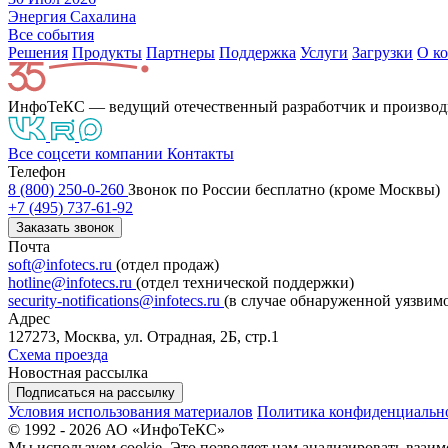
Энергия Сахалина
Все события
Решения
Продукты
Партнeры
Поддержка
Услуги
Загрузки
О к
ИнфоТеКС — ведущий отечественный разработчик и производ
Все соцсети компании
Контакты
Телефон
8 (800) 250-0-260
Звонок по России бесплатно (кроме Москвы)
+7 (495) 737-61-92
Заказать звонок
Почта
soft@infotecs.ru
(отдел продаж)
hotline@infotecs.ru
(отдел технической поддержки)
security-notifications@infotecs.ru
(в случае обнаруженной уязвим
Адрес
127273, Москва, ул. Отрадная, 2Б, стр.1
Схема проезда
Новостная рассылка
Подписаться на рассылку
Условия использования материалов
Политика конфиденциальн
© 1992 - 2026 АО «ИнфоТеКС»
Мы используем cookie. Это позволяет нам анализировать взаим