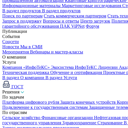
промышленной автоматизации
Квантовые криптографические
Информационные материалы
Маркетинговые исследования
Ст
В раздел продуктов
В раздел продуктов
Поиск по партнерам
Стать коммерческим партнером
Стать тех
Запрос в поддержку
Вопросы и ответы
Центр загрузок
Политик
гарантийного обслуживания ПАК ViPNet
Форум
Публикации
События
Соцсети
Новости
Мы в СМИ
Мероприятия
Вебинары и мастер-классы
О компании
Услуги
Компания «ИнфоТеКС»
Экосистема ИнфоТеКС
Лицензии
Ака
Техническая поддержка
Обучение и сертификация
Проектные 
В раздел О компании
В раздел Услуги
ГОСТ
Решения
По задачам
Платформа цифрового рубля
Защита конечных устройств
Корп
Подключение к государственным системам
Защищенные телем
По отраслям
Сельское хозяйство
Финансовые организации
Нефтегазовая п
государственного управления
Здравоохранение
Страхование
В
Запрос индивидуального предложения