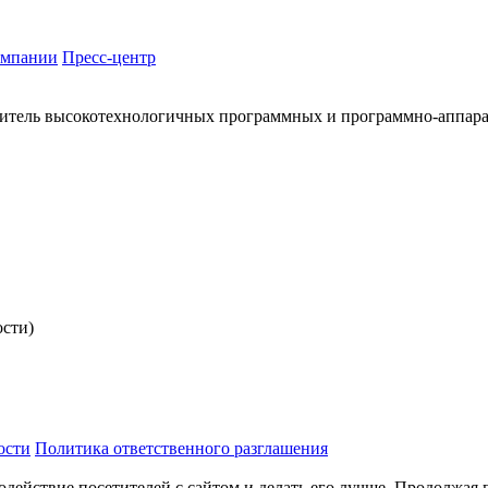
омпании
Пресс-центр
итель высокотехнологичных программных и программно-аппар
ости)
ости
Политика ответственного разглашения
одействие посетителей с сайтом и делать его лучше. Продолжая 