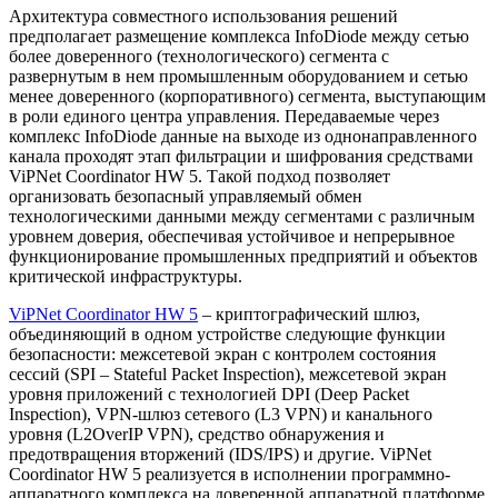
Архитектура совместного использования решений
предполагает размещение комплекса InfoDiode между сетью
более доверенного (технологического) сегмента с
развернутым в нем промышленным оборудованием и сетью
менее доверенного (корпоративного) сегмента, выступающим
в роли единого центра управления. Передаваемые через
комплекс InfoDiode данные на выходе из однонаправленного
канала проходят этап фильтрации и шифрования средствами
ViPNet Coordinator HW 5. Такой подход позволяет
организовать безопасный управляемый обмен
технологическими данными между сегментами с различным
уровнем доверия, обеспечивая устойчивое и непрерывное
функционирование промышленных предприятий и объектов
критической инфраструктуры.
ViPNet Coordinator HW 5
– криптографический шлюз,
объединяющий в одном устройстве следующие функции
безопасности: межсетевой экран с контролем состояния
сессий (SPI – Stateful Packet Inspection), межсетевой экран
уровня приложений с технологией DPI (Deep Packet
Inspection), VPN-шлюз сетевого (L3 VPN) и канального
уровня (L2OverIP VPN), средство обнаружения и
предотвращения вторжений (IDS/IPS) и другие. ViPNet
Coordinator HW 5 реализуется в исполнении программно-
аппаратного комплекса на доверенной аппаратной платформе,