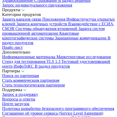
Здравоохранение
Страхование
В раздел решений
Запрос индивидуального предложения
Продукты
Категории продуктов
Защита каналов связи
Приложения
Инфраструктура открытых
ключей
Защита конечных устройств
Взаимодействие с ЕСИА,
СМЭВ
Системы обнаружения вторжений
Защита систем
промышленной автоматизации
Квантовые
криптографические системы
Защищенные коммуникации
В
раздел продуктов
Прайс-лист
Дополнительно
Информационные материалы
Маркетинговые исследования
Стенд для тестирования TLS 1.3
Тестовый удостоверяющий
центр ИнфоТеКС
В раздел продуктов
Партнеры
Поиск по партнерам
Стать коммерческим партнером
Стать технологическим партнером
Поддержка
Запрос в поддержку
Вопросы и ответы
Центр загрузок
Политика разработки безопасного программного обеспечения
Соглашение об уровне сервиса (Service Level Agreement)