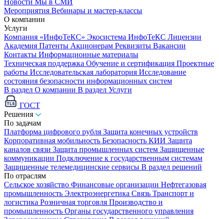
Новости
Мы в СМИ
Мероприятия
Вебинары и мастер-классы
О компании
Услуги
Компания «ИнфоТеКС»
Экосистема ИнфоТеКС
Лицензии
Академия
Патенты
Акционерам
Реквизиты
Вакансии
Контакты
Информационные материалы
Техническая поддержка
Обучение и сертификация
Проектные
работы
Исследовательская лаборатория
Исследование
состояния безопасности информационных систем
В раздел О компании
В раздел Услуги
ГОСТ
Решения
По задачам
Платформа цифрового рубля
Защита конечных устройств
Корпоративная мобильность
Безопасность КИИ
Защита
каналов связи
Защита промышленных систем
Защищенные
коммуникации
Подключение к государственным системам
Защищенные телемедицинские сервисы
В раздел решений
По отраслям
Сельское хозяйство
Финансовые организации
Нефтегазовая
промышленность
Электроэнергетика
Связь
Транспорт и
логистика
Розничная торговля
Производство и
промышленность
Органы государственного управления