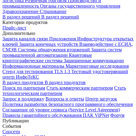
логистика
Розничная торговля
Производство и
промышленность
Органы государственного управления
Здравоохранение
Страхование
В раздел решений
В раздел решений
Категории продуктов
Прайс-лист
Дополнительно
Защита каналов связи
Приложения
Инфраструктура открытых
ключей
Защита конечных устройств
Взаимодействие с ЕСИА,
СМЭВ
Системы обнаружения вторжений
Защита систем
промышленной автоматизации
Квантовые
криптографические системы
Защищенные коммуникации
Информационные материалы
Маркетинговые исследования
Стенд для тестирования TLS 1.3
Тестовый удостоверяющий
центр ИнфоТеКС
В раздел продуктов
В раздел продуктов
Поиск по партнерам
Стать коммерческим партнером
Стать
технологическим партнером
Запрос в поддержку
Вопросы и ответы
Центр загрузок
Политика разработки безопасного программного обеспечения
Соглашение об уровне сервиса (Service Level Agreement)
Правила гарантийного обслуживания ПАК ViPNet
Форум
Публикации
События
Соцсети