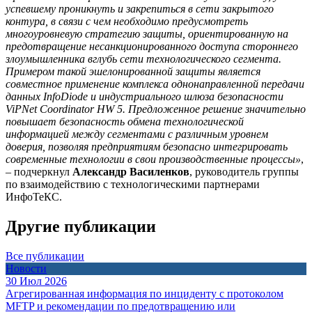
успевшему проникнуть и закрепиться в сети закрытого
контура, в связи с чем необходимо предусмотреть
многоуровневую стратегию защиты, ориентированную на
предотвращение несанкционированного доступа стороннего
злоумышленника вглубь сети технологического сегмента.
Примером такой эшелонированной защиты является
совместное применение комплекса однонаправленной передачи
данных InfoDiode и индустриального шлюза безопасности
ViPNet Coordinator HW 5. Предложенное решение значительно
повышает безопасность обмена технологической
информацией между сегментами с различным уровнем
доверия, позволяя предприятиям безопасно интегрировать
современные технологии в свои производственные процессы»
,
– подчеркнул
Александр Василенков
, руководитель группы
по взаимодействию с технологическими партнерами
ИнфоТеКС.
Другие публикации
Все публикации
Новости
30 Июл 2026
Агрегированная информация по инциденту с протоколом
MFTP и рекомендации по предотвращению или