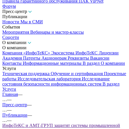
Правила гарантийного обслуживания ПАК ViPNet
Форум
Пресс-центр
Публикации
Новости
Мы в СМИ
События
Мероприятия
Вебинары и мастер-классы
Соцсети
О компании
О компании
Компания «ИнфоТеКС»
Экосистема ИнфоТеКС
Лицензии
Академия
Патенты
Акционерам
Реквизиты
Вакансии
Контакты
Информационные материалы
В раздел О компании
Услуги
Техническая поддержка
Обучение и сертификация
Проектные
работы
Исследовательская лаборатория
Исследование
состояния безопасности информационных систем
В раздел
Услуги
Главная
—
…
—
Пресс-центр
—
…
—
Публикации
—
…
—
ИнфоТеКС и АМТ-ГРУП защитят системы промышленной