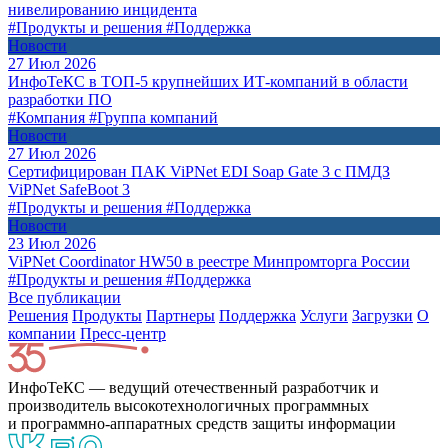
нивелированию инцидента
#Продукты и решения
#Поддержка
Новости
27 Июл 2026
ИнфоТеКС в ТОП-5 крупнейших ИТ-компаний в области
разработки ПО
#Компания
#Группа компаний
Новости
27 Июл 2026
Сертифицирован ПАК ViPNet EDI Soap Gate 3 с ПМДЗ
ViPNet SafeBoot 3
#Продукты и решения
#Поддержка
Новости
23 Июл 2026
ViPNet Coordinator HW50 в реестре Минпромторга России
#Продукты и решения
#Поддержка
Все публикации
Решения
Продукты
Партнeры
Поддержка
Услуги
Загрузки
О
компании
Пресс-центр
ИнфоТеКС — ведущий отечественный разработчик и
производитель высокотехнологичных программных
и программно-аппаратных средств защиты информации