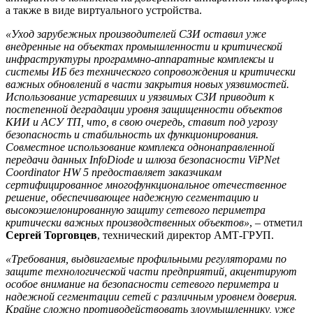
а также в виде виртуального устройства.
«Уход зарубежных производителей СЗИ оставил уже
внедренные на объектах промышленности и критической
инфраструктуры программно-аппаратные комплексы и
системы ИБ без технического сопровождения и критически
важных обновлений в части закрытия новых уязвимостей.
Использование устаревших и уязвимых СЗИ приводит к
постепенной деградации уровня защищенности объектов
КИИ и АСУ ТП, что, в свою очередь, ставит под угрозу
безопасность и стабильность их функционирования.
Совместное использование комплекса однонаправленной
передачи данных InfoDiode и шлюза безопасности ViPNet
Coordinator HW 5 предоставляет заказчикам
сертифицированное многофункциональное отечественное
решение, обеспечивающее надежную сегментацию и
высокоэшелонированную защиту сетевого периметра
критически важных производственных объектов»
, – отметил
Сергей Торговцев
, технический директор АМТ-ГРУП.
«Требования, выдвигаемые профильными регуляторами по
защите технологической части предприятий, акцентируют
особое внимание на безопасности сетевого периметра и
надежной сегментации сетей с различным уровнем доверия.
Крайне сложно противодействовать злоумышленнику, уже