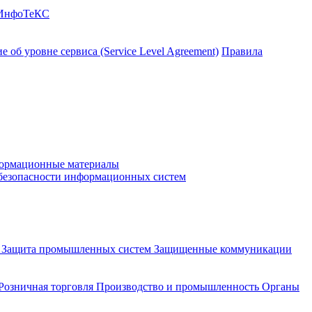
 ИнфоТеКС
 об уровне сервиса (Service Level Agreement)
Правила
ормационные материалы
 безопасности информационных систем
и
Защита промышленных систем
Защищенные коммуникации
Розничная торговля
Производство и промышленность
Органы