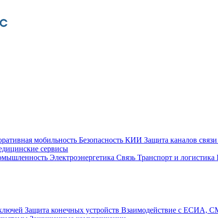
оративная мобильность
Безопасность КИИ
Защита каналов связ
едицинские сервисы
ромышленность
Электроэнергетика
Связь
Транспорт и логистика
 ключей
Защита конечных устройств
Взаимодействие с ЕСИА, 