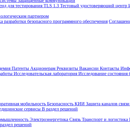
 системы
Защищенные коммуникации
енд для тестирования TLS 1.3
Тестовый удостоверяющий центр
нологическим партнером
а разработки безопасного программного обеспечения
Соглашение
демия
Патенты
Акционерам
Реквизиты
Вакансии
Контакты
Инф
работы
Исследовательская лаборатория
Исследование состояния
оративная мобильность
Безопасность КИИ
Защита каналов связ
едицинские сервисы
В раздел решений
ромышленность
Электроэнергетика
Связь
Транспорт и логистика
 раздел решений