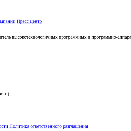
омпании
Пресс-центр
итель высокотехнологичных программных и программно-аппар
ости)
ости
Политика ответственного разглашения