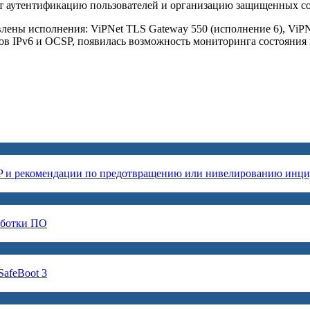
ет аутентификацию пользователей и организацию защищенных с
ены исполнения: ViPNet TLS Gateway 550 (исполнение 6), ViPN
олов IPv6 и OCSP, появилась возможность мониторинга состояни
P и рекомендации по предотвращению или нивелированию инци
аботки ПО
afeBoot 3