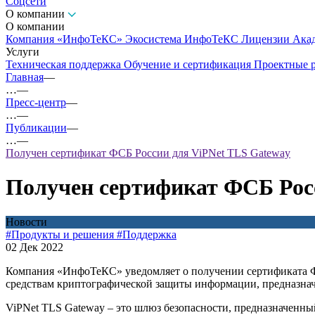
Соцсети
О компании
О компании
Компания «ИнфоТеКС»
Экосистема ИнфоТеКС
Лицензии
Ака
Услуги
Техническая поддержка
Обучение и сертификация
Проектные 
Главная
—
…
—
Пресс-центр
—
…
—
Публикации
—
…
—
Получен сертификат ФСБ России для ViPNet TLS Gateway
Получен сертификат ФСБ Рос
Новости
#Продукты и решения
#Поддержка
02 Дек 2022
Компания «ИнфоТеКС» уведомляет о получении сертификата 
средствам криптографической защиты информации, предназнач
ViPNet TLS Gateway – это шлюз безопасности, предназначенн