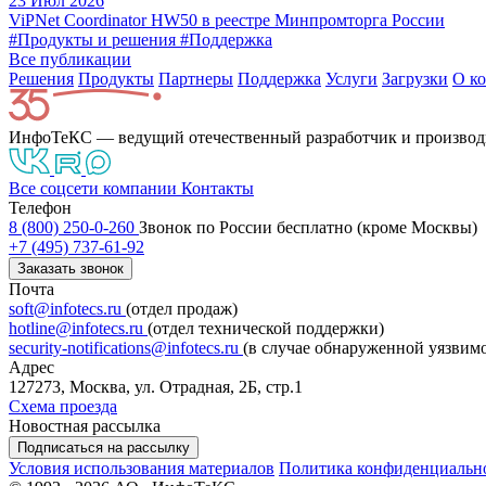
23 Июл 2026
ViPNet Coordinator HW50 в реестре Минпромторга России
#Продукты и решения
#Поддержка
Все публикации
Решения
Продукты
Партнeры
Поддержка
Услуги
Загрузки
О к
ИнфоТеКС — ведущий отечественный разработчик и производ
Все соцсети компании
Контакты
Телефон
8 (800) 250-0-260
Звонок по России бесплатно (кроме Москвы)
+7 (495) 737-61-92
Заказать звонок
Почта
soft@infotecs.ru
(отдел продаж)
hotline@infotecs.ru
(отдел технической поддержки)
security-notifications@infotecs.ru
(в случае обнаруженной уязвим
Адрес
127273, Москва, ул. Отрадная, 2Б, стр.1
Схема проезда
Новостная рассылка
Подписаться на рассылку
Условия использования материалов
Политика конфиденциальн