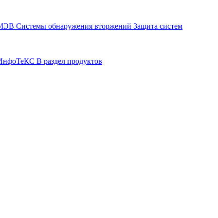
СМЭВ
Системы обнаружения вторжений
Защита систем
р ИнфоТеКС
В раздел продуктов