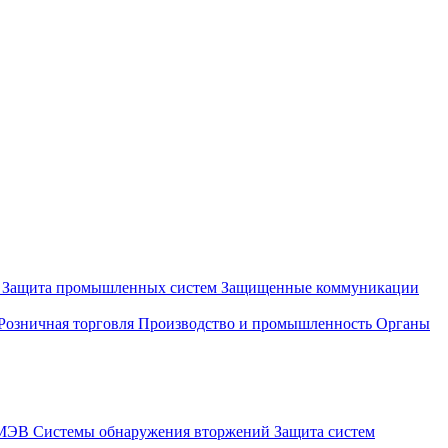
и
Защита промышленных систем
Защищенные коммуникации
Розничная торговля
Производство и промышленность
Органы
СМЭВ
Системы обнаружения вторжений
Защита систем