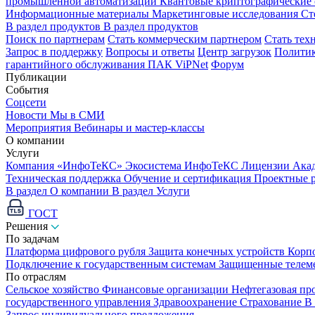
промышленной автоматизации
Квантовые криптографические
Информационные материалы
Маркетинговые исследования
Ст
В раздел продуктов
В раздел продуктов
Поиск по партнерам
Стать коммерческим партнером
Стать тех
Запрос в поддержку
Вопросы и ответы
Центр загрузок
Политик
гарантийного обслуживания ПАК ViPNet
Форум
Публикации
События
Соцсети
Новости
Мы в СМИ
Мероприятия
Вебинары и мастер-классы
О компании
Услуги
Компания «ИнфоТеКС»
Экосистема ИнфоТеКС
Лицензии
Ака
Техническая поддержка
Обучение и сертификация
Проектные 
В раздел О компании
В раздел Услуги
ГОСТ
Решения
По задачам
Платформа цифрового рубля
Защита конечных устройств
Корп
Подключение к государственным системам
Защищенные телем
По отраслям
Сельское хозяйство
Финансовые организации
Нефтегазовая п
государственного управления
Здравоохранение
Страхование
В
Запрос индивидуального предложения