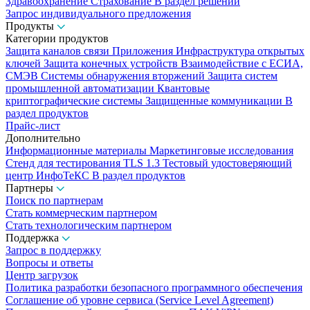
Здравоохранение
Страхование
В раздел решений
Запрос индивидуального предложения
Продукты
Категории продуктов
Защита каналов связи
Приложения
Инфраструктура открытых
ключей
Защита конечных устройств
Взаимодействие с ЕСИА,
СМЭВ
Системы обнаружения вторжений
Защита систем
промышленной автоматизации
Квантовые
криптографические системы
Защищенные коммуникации
В
раздел продуктов
Прайс-лист
Дополнительно
Информационные материалы
Маркетинговые исследования
Стенд для тестирования TLS 1.3
Тестовый удостоверяющий
центр ИнфоТеКС
В раздел продуктов
Партнеры
Поиск по партнерам
Стать коммерческим партнером
Стать технологическим партнером
Поддержка
Запрос в поддержку
Вопросы и ответы
Центр загрузок
Политика разработки безопасного программного обеспечения
Соглашение об уровне сервиса (Service Level Agreement)