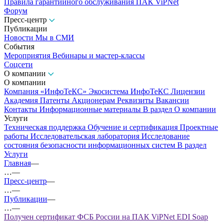
Правила гарантийного обслуживания ПАК ViPNet
Форум
Пресс-центр
Публикации
Новости
Мы в СМИ
События
Мероприятия
Вебинары и мастер-классы
Соцсети
О компании
О компании
Компания «ИнфоТеКС»
Экосистема ИнфоТеКС
Лицензии
Академия
Патенты
Акционерам
Реквизиты
Вакансии
Контакты
Информационные материалы
В раздел О компании
Услуги
Техническая поддержка
Обучение и сертификация
Проектные
работы
Исследовательская лаборатория
Исследование
состояния безопасности информационных систем
В раздел
Услуги
Главная
—
…
—
Пресс-центр
—
…
—
Публикации
—
…
—
Получен сертификат ФСБ России на ПАК ViPNet EDI Soap