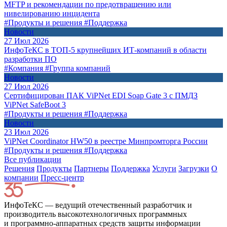
MFTP и рекомендации по предотвращению или
нивелированию инцидента
#Продукты и решения
#Поддержка
Новости
27 Июл 2026
ИнфоТеКС в ТОП-5 крупнейших ИТ-компаний в области
разработки ПО
#Компания
#Группа компаний
Новости
27 Июл 2026
Сертифицирован ПАК ViPNet EDI Soap Gate 3 с ПМДЗ
ViPNet SafeBoot 3
#Продукты и решения
#Поддержка
Новости
23 Июл 2026
ViPNet Coordinator HW50 в реестре Минпромторга России
#Продукты и решения
#Поддержка
Все публикации
Решения
Продукты
Партнeры
Поддержка
Услуги
Загрузки
О
компании
Пресс-центр
ИнфоТеКС — ведущий отечественный разработчик и
производитель высокотехнологичных программных
и программно-аппаратных средств защиты информации