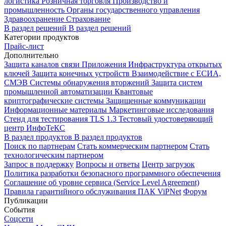
логистика
Розничная торговля
Производство и
промышленность
Органы государственного управления
Здравоохранение
Страхование
В раздел решений
В раздел решений
Категории продуктов
Прайс-лист
Дополнительно
Защита каналов связи
Приложения
Инфраструктура открытых
ключей
Защита конечных устройств
Взаимодействие с ЕСИА,
СМЭВ
Системы обнаружения вторжений
Защита систем
промышленной автоматизации
Квантовые
криптографические системы
Защищенные коммуникации
Информационные материалы
Маркетинговые исследования
Стенд для тестирования TLS 1.3
Тестовый удостоверяющий
центр ИнфоТеКС
В раздел продуктов
В раздел продуктов
Поиск по партнерам
Стать коммерческим партнером
Стать
технологическим партнером
Запрос в поддержку
Вопросы и ответы
Центр загрузок
Политика разработки безопасного программного обеспечения
Соглашение об уровне сервиса (Service Level Agreement)
Правила гарантийного обслуживания ПАК ViPNet
Форум
Публикации
События
Соцсети