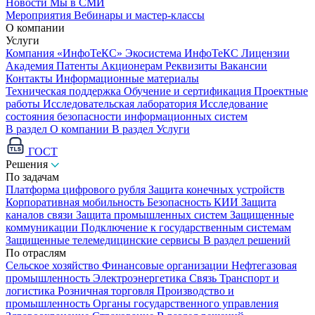
Новости
Мы в СМИ
Мероприятия
Вебинары и мастер-классы
О компании
Услуги
Компания «ИнфоТеКС»
Экосистема ИнфоТеКС
Лицензии
Академия
Патенты
Акционерам
Реквизиты
Вакансии
Контакты
Информационные материалы
Техническая поддержка
Обучение и сертификация
Проектные
работы
Исследовательская лаборатория
Исследование
состояния безопасности информационных систем
В раздел О компании
В раздел Услуги
ГОСТ
Решения
По задачам
Платформа цифрового рубля
Защита конечных устройств
Корпоративная мобильность
Безопасность КИИ
Защита
каналов связи
Защита промышленных систем
Защищенные
коммуникации
Подключение к государственным системам
Защищенные телемедицинские сервисы
В раздел решений
По отраслям
Сельское хозяйство
Финансовые организации
Нефтегазовая
промышленность
Электроэнергетика
Связь
Транспорт и
логистика
Розничная торговля
Производство и
промышленность
Органы государственного управления