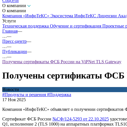
Соцсети
О компании
О компании
Компания «ИнфоТеКС»
Экосистема ИнфоТеКС
Лицензии
Ака
Услуги
Техническая поддержка
Обучение и сертификация
Проектные 
Главная
—
…
—
Пресс-центр
—
…
—
Публикации
—
…
—
Получены сертификаты ФСБ России на ViPNet TLS Gateway
Получены сертификаты ФСБ Р
Новости
#Продукты и решения
#Поддержка
17 Ноя 2025
Компания «ИнфоТеКС» объявляет о получении сертификатов Ф
Сертификат ФСБ России
№СФ/124-5293 от 22.10.2025
удостове
Q1, исполнение 2 (TLS 1000) на аппаратных платформах TLS10