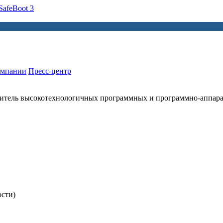
afeBoot 3
омпании
Пресс-центр
итель высокотехнологичных программных и программно-аппар
ости)