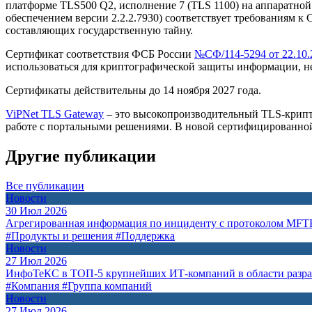
платформе TLS500 Q2, исполнение 7 (TLS 1100) на аппаратно
обеспечением версии 2.2.2.7930) соответствует требованиям 
составляющих государственную тайну.
Сертификат соответствия ФСБ России
№СФ/114-5294 от 22.10.
использоваться для криптографической защиты информации, н
Сертификаты действительны до 14 ноября 2027 года.
ViPNet TLS Gateway
– это высокопроизводительный TLS-крипт
работе с портальными решениями. В новой сертифицированной
Другие публикации
Все публикации
Новости
30 Июл 2026
Агрегированная информация по инциденту с протоколом MFT
#Продукты и решения
#Поддержка
Новости
27 Июл 2026
ИнфоТеКС в ТОП-5 крупнейших ИТ-компаний в области разр
#Компания
#Группа компаний
Новости
27 Июл 2026