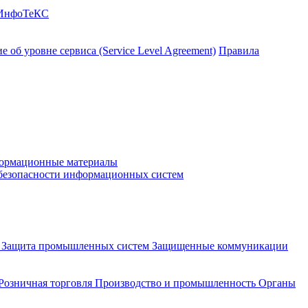
 ИнфоТеКС
 об уровне сервиса (Service Level Agreement)
Правила
ормационные материалы
 безопасности информационных систем
и
Защита промышленных систем
Защищенные коммуникации
Розничная торговля
Производство и промышленность
Органы