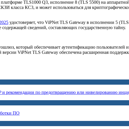
й платформе TLS1000 Q3, исполнение 8 (TLS 5500) на аппарат
к СКЗИ класса КС3, и может использоваться для криптографичес
2025
удостоверяет, что ViPNet TLS Gateway в исполнении 5 (TL
е содержащей сведений, составляющих государственную тайну.
ошлюз, который обеспечивает аутентификацию пользователей 
 версии ViPNet TLS Gateway обеспечена расширенная поддержк
P и рекомендации по предотвращению или нивелированию инци
аботки ПО