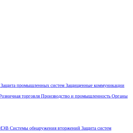
и
Защита промышленных систем
Защищенные коммуникации
Розничная торговля
Производство и промышленность
Органы
СМЭВ
Системы обнаружения вторжений
Защита систем