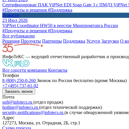
Сертифицирован ПАК ViPNet EDI Soap Gate 3 с ПМДЗ ViPNet S
#Продукты и решения
#Поддержка
Новости
23 Июл 2026
ViPNet Coordinator HW50 в реестре Минпромторга России
#Продукты и решения
#Поддержка
Все публикации
Решения
Продукты
Партнeры
Поддержка
Услуги
Загрузки
О к
ИнфоТеКС — ведущий отечественный разработчик и производ
Все соцсети компании
Контакты
Телефон
8 (800) 250-0-260
Звонок по России бесплатно (кроме Москвы)
+7 (495) 737-61-92
Заказать звонок
Почта
soft@infotecs.ru
(отдел продаж)
hotline@infotecs.ru
(отдел технической поддержки)
security-notifications@infotecs.ru
(в случае обнаруженной уязвим
Адрес
127273, Москва, ул. Отрадная, 2Б, стр.1
Схема проезда