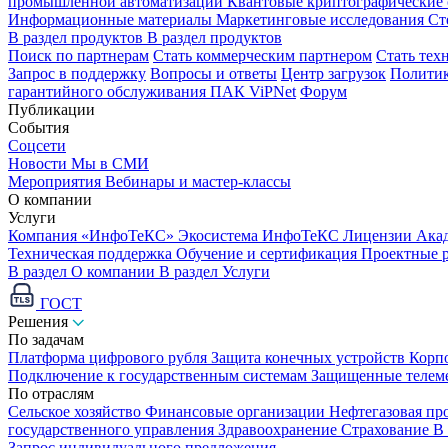
промышленной автоматизации
Квантовые криптографические
Информационные материалы
Маркетинговые исследования
Ст
В раздел продуктов
В раздел продуктов
Поиск по партнерам
Стать коммерческим партнером
Стать тех
Запрос в поддержку
Вопросы и ответы
Центр загрузок
Политик
гарантийного обслуживания ПАК ViPNet
Форум
Публикации
События
Соцсети
Новости
Мы в СМИ
Мероприятия
Вебинары и мастер-классы
О компании
Услуги
Компания «ИнфоТеКС»
Экосистема ИнфоТеКС
Лицензии
Ака
Техническая поддержка
Обучение и сертификация
Проектные 
В раздел О компании
В раздел Услуги
ГОСТ
Решения
По задачам
Платформа цифрового рубля
Защита конечных устройств
Корп
Подключение к государственным системам
Защищенные телем
По отраслям
Сельское хозяйство
Финансовые организации
Нефтегазовая п
государственного управления
Здравоохранение
Страхование
В
Запрос индивидуального предложения