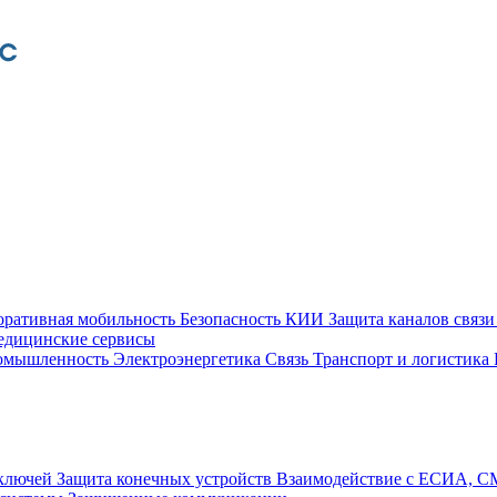
оративная мобильность
Безопасность КИИ
Защита каналов связ
едицинские сервисы
ромышленность
Электроэнергетика
Связь
Транспорт и логистика
 ключей
Защита конечных устройств
Взаимодействие с ЕСИА, 