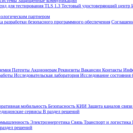
 системы
Защищенные коммуникации
енд для тестирования TLS 1.3
Тестовый удостоверяющий центр
нологическим партнером
а разработки безопасного программного обеспечения
Соглашение
демия
Патенты
Акционерам
Реквизиты
Вакансии
Контакты
Инф
работы
Исследовательская лаборатория
Исследование состояния
оративная мобильность
Безопасность КИИ
Защита каналов связ
едицинские сервисы
В раздел решений
ромышленность
Электроэнергетика
Связь
Транспорт и логистика
 раздел решений