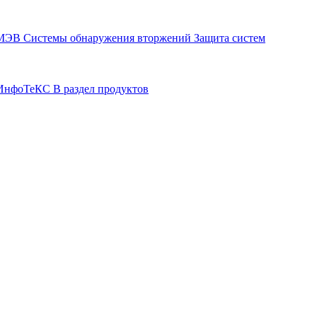
СМЭВ
Системы обнаружения вторжений
Защита систем
р ИнфоТеКС
В раздел продуктов