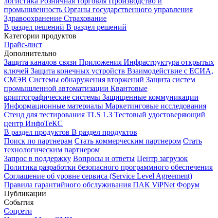
логистика
Розничная торговля
Производство и
промышленность
Органы государственного управления
Здравоохранение
Страхование
В раздел решений
В раздел решений
Категории продуктов
Прайс-лист
Дополнительно
Защита каналов связи
Приложения
Инфраструктура открытых
ключей
Защита конечных устройств
Взаимодействие с ЕСИА,
СМЭВ
Системы обнаружения вторжений
Защита систем
промышленной автоматизации
Квантовые
криптографические системы
Защищенные коммуникации
Информационные материалы
Маркетинговые исследования
Стенд для тестирования TLS 1.3
Тестовый удостоверяющий
центр ИнфоТеКС
В раздел продуктов
В раздел продуктов
Поиск по партнерам
Стать коммерческим партнером
Стать
технологическим партнером
Запрос в поддержку
Вопросы и ответы
Центр загрузок
Политика разработки безопасного программного обеспечения
Соглашение об уровне сервиса (Service Level Agreement)
Правила гарантийного обслуживания ПАК ViPNet
Форум
Публикации
События
Соцсети