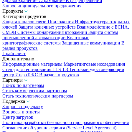
Здравоохранение
Страхование
В раздел решений
Запрос индивидуального предложения
Продукты
Категории продуктов
Защита каналов связи
Приложения
Инфраструктура открытых
ключей
Защита конечных устройств
Взаимодействие с ЕСИА,
СМЭВ
Системы обнаружения вторжений
Защита систем
промышленной автоматизации
Квантовые
криптографические системы
Защищенные коммуникации
В
раздел продуктов
Прайс-лист
Дополнительно
Информационные материалы
Маркетинговые исследования
Стенд для тестирования TLS 1.3
Тестовый удостоверяющий
центр ИнфоТеКС
В раздел продуктов
Партнеры
Поиск по партнерам
Стать коммерческим партнером
Стать технологическим партнером
Поддержка
Запрос в поддержку
Вопросы и ответы
Центр загрузок
Политика разработки безопасного программного обеспечения
Соглашение об уровне сервиса (Service Level Agreement)