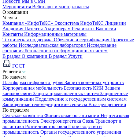
Новости
Мы в СМИ
Мероприятия
Вебинары и мастер-классы
О компании
Услуги
Компания «ИнфоТеКС»
Экосистема ИнфоТеКС
Лицензии
Академия
Патенты
Акционерам
Реквизиты
Вакансии
Контакты
Информационные материалы
Техническая поддержка
Обучение и сертификация
Проектные
работы
Исследовательская лаборатория
Исследование
состояния безопасности информационных систем
В раздел О компании
В раздел Услуги
ГОСТ
Решения
По задачам
Платформа цифрового рубля
Защита конечных устройств
Корпоративная мобильность
Безопасность КИИ
Защита
каналов связи
Защита промышленных систем
Защищенные
коммуникации
Подключение к государственным системам
Защищенные телемедицинские сервисы
В раздел решений
По отраслям
Сельское хозяйство
Финансовые организации
Нефтегазовая
промышленность
Электроэнергетика
Связь
Транспорт и
логистика
Розничная торговля
Производство и
промышленность
Органы государственного управления