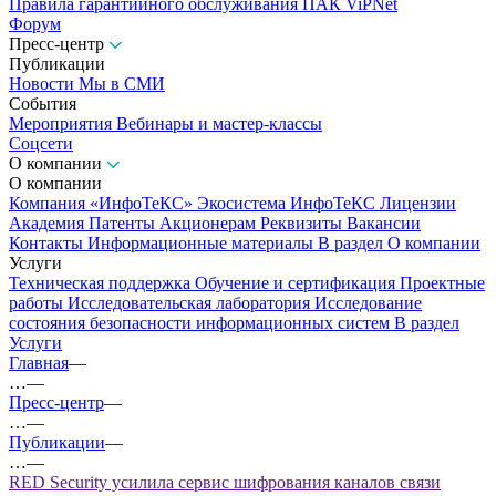
Правила гарантийного обслуживания ПАК ViPNet
Форум
Пресс-центр
Публикации
Новости
Мы в СМИ
События
Мероприятия
Вебинары и мастер-классы
Соцсети
О компании
О компании
Компания «ИнфоТеКС»
Экосистема ИнфоТеКС
Лицензии
Академия
Патенты
Акционерам
Реквизиты
Вакансии
Контакты
Информационные материалы
В раздел О компании
Услуги
Техническая поддержка
Обучение и сертификация
Проектные
работы
Исследовательская лаборатория
Исследование
состояния безопасности информационных систем
В раздел
Услуги
Главная
—
…
—
Пресс-центр
—
…
—
Публикации
—
…
—
RED Security усилила сервис шифрования каналов связи