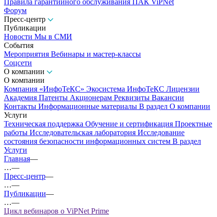
Правила гарантийного обслуживания ПАК ViPNet
Форум
Пресс-центр
Публикации
Новости
Мы в СМИ
События
Мероприятия
Вебинары и мастер-классы
Соцсети
О компании
О компании
Компания «ИнфоТеКС»
Экосистема ИнфоТеКС
Лицензии
Академия
Патенты
Акционерам
Реквизиты
Вакансии
Контакты
Информационные материалы
В раздел О компании
Услуги
Техническая поддержка
Обучение и сертификация
Проектные
работы
Исследовательская лаборатория
Исследование
состояния безопасности информационных систем
В раздел
Услуги
Главная
—
…
—
Пресс-центр
—
…
—
Публикации
—
…
—
Цикл вебинаров о ViPNet Prime