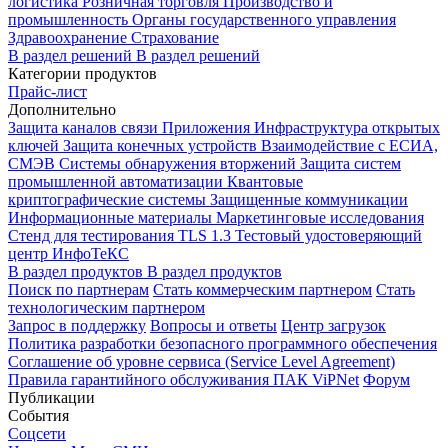
логистика
Розничная торговля
Производство и
промышленность
Органы государственного управления
Здравоохранение
Страхование
В раздел решений
В раздел решений
Категории продуктов
Прайс-лист
Дополнительно
Защита каналов связи
Приложения
Инфраструктура открытых
ключей
Защита конечных устройств
Взаимодействие с ЕСИА,
СМЭВ
Системы обнаружения вторжений
Защита систем
промышленной автоматизации
Квантовые
криптографические системы
Защищенные коммуникации
Информационные материалы
Маркетинговые исследования
Стенд для тестирования TLS 1.3
Тестовый удостоверяющий
центр ИнфоТеКС
В раздел продуктов
В раздел продуктов
Поиск по партнерам
Стать коммерческим партнером
Стать
технологическим партнером
Запрос в поддержку
Вопросы и ответы
Центр загрузок
Политика разработки безопасного программного обеспечения
Соглашение об уровне сервиса (Service Level Agreement)
Правила гарантийного обслуживания ПАК ViPNet
Форум
Публикации
События
Соцсети