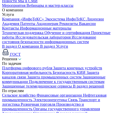
Новости
Мы в СМИ
Мероприятия
Вебинары и мастер-классы
О компании
Услуги
Компания «ИнфоТеКС»
Экосистема ИнфоТеКС
Лицензии
Академия
Патенты
Акционерам
Реквизиты
Вакансии
Контакты
Информационные материалы
Техническая поддержка
Обучение и сертификация
Проектные
работы
Исследовательская лаборатория
Исследование
состояния безопасности информационных систем
В раздел О компании
В раздел Услуги
ГОСТ
Решения
По задачам
Платформа цифрового рубля
Защита конечных устройств
Корпоративная мобильность
Безопасность КИИ
Защита
каналов связи
Защита промышленных систем
Защищенные
коммуникации
Подключение к государственным системам
Защищенные телемедицинские сервисы
В раздел решений
По отраслям
Сельское хозяйство
Финансовые организации
Нефтегазовая
промышленность
Электроэнергетика
Связь
Транспорт и
логистика
Розничная торговля
Производство и
промышленность
Органы государственного управления