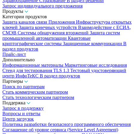
Здравоохранение
Страхование
В раздел решений
Запрос индивидуального предложения
Продукты
Категории продуктов
Защита каналов связи
Приложения
Инфраструктура открытых
ключей
Защита конечных устройств
Взаимодействие с ЕСИА,
СМЭВ
Системы обнаружения вторжений
Защита систем
промышленной автоматизации
Квантовые
криптографические системы
Защищенные коммуникации
В
раздел продуктов
Прайс-лист
Дополнительно
Информационные материалы
Маркетинговые исследования
Стенд для тестирования TLS 1.3
Тестовый удостоверяющий
центр ИнфоТеКС
В раздел продуктов
Партнеры
Поиск по партнерам
Стать коммерческим партнером
Стать технологическим партнером
Поддержка
Запрос в поддержку
Вопросы и ответы
Центр загрузок
Политика разработки безопасного программного обеспечения
Соглашение об уровне сервиса (Service Level Agreement)