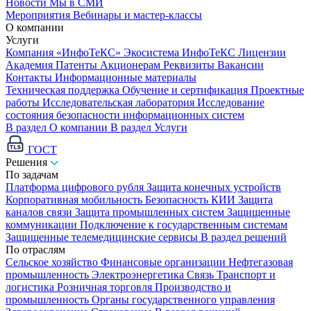
Новости
Мы в СМИ
Мероприятия
Вебинары и мастер-классы
О компании
Услуги
Компания «ИнфоТеКС»
Экосистема ИнфоТеКС
Лицензии
Академия
Патенты
Акционерам
Реквизиты
Вакансии
Контакты
Информационные материалы
Техническая поддержка
Обучение и сертификация
Проектные
работы
Исследовательская лаборатория
Исследование
состояния безопасности информационных систем
В раздел О компании
В раздел Услуги
ГОСТ
Решения
По задачам
Платформа цифрового рубля
Защита конечных устройств
Корпоративная мобильность
Безопасность КИИ
Защита
каналов связи
Защита промышленных систем
Защищенные
коммуникации
Подключение к государственным системам
Защищенные телемедицинские сервисы
В раздел решений
По отраслям
Сельское хозяйство
Финансовые организации
Нефтегазовая
промышленность
Электроэнергетика
Связь
Транспорт и
логистика
Розничная торговля
Производство и
промышленность
Органы государственного управления