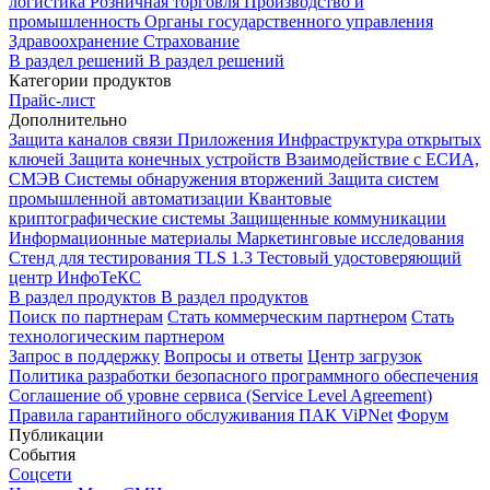
логистика
Розничная торговля
Производство и
промышленность
Органы государственного управления
Здравоохранение
Страхование
В раздел решений
В раздел решений
Категории продуктов
Прайс-лист
Дополнительно
Защита каналов связи
Приложения
Инфраструктура открытых
ключей
Защита конечных устройств
Взаимодействие с ЕСИА,
СМЭВ
Системы обнаружения вторжений
Защита систем
промышленной автоматизации
Квантовые
криптографические системы
Защищенные коммуникации
Информационные материалы
Маркетинговые исследования
Стенд для тестирования TLS 1.3
Тестовый удостоверяющий
центр ИнфоТеКС
В раздел продуктов
В раздел продуктов
Поиск по партнерам
Стать коммерческим партнером
Стать
технологическим партнером
Запрос в поддержку
Вопросы и ответы
Центр загрузок
Политика разработки безопасного программного обеспечения
Соглашение об уровне сервиса (Service Level Agreement)
Правила гарантийного обслуживания ПАК ViPNet
Форум
Публикации
События
Соцсети