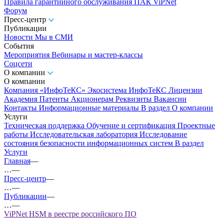
Правила гарантийного обслуживания ПАК ViPNet
Форум
Пресс-центр
Публикации
Новости
Мы в СМИ
События
Мероприятия
Вебинары и мастер-классы
Соцсети
О компании
О компании
Компания «ИнфоТеКС»
Экосистема ИнфоТеКС
Лицензии
Академия
Патенты
Акционерам
Реквизиты
Вакансии
Контакты
Информационные материалы
В раздел О компании
Услуги
Техническая поддержка
Обучение и сертификация
Проектные
работы
Исследовательская лаборатория
Исследование
состояния безопасности информационных систем
В раздел
Услуги
Главная
—
…
—
Пресс-центр
—
…
—
Публикации
—
…
—
ViPNet HSM в реестре российского ПО