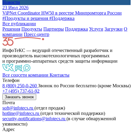
Новости
23 Июл 2026
ViPNet Coordinator HW50 в реестре Минпромторга России
#Продукты и решения
#Поддержка
Все публикации
Решения
Продукты
Партнeры
Поддержка
Услуги
Загрузки
О
компании
Пресс-центр
ИнфоТеКС — ведущий отечественный разработчик и
производитель высокотехнологичных программных
и программно-аппаратных средств защиты информации
Все соцсети компании
Контакты
Телефон
8 (800) 250-0-260
Звонок по России бесплатно (кроме Москвы)
+7 (495) 737-61-92
Заказать звонок
Почта
soft@infotecs.ru
(отдел продаж)
hotline@infotecs.ru
(отдел технической поддержки)
security-notifications@infotecs.ru
(в случае обнаруженной
уязвимости)
Адрес