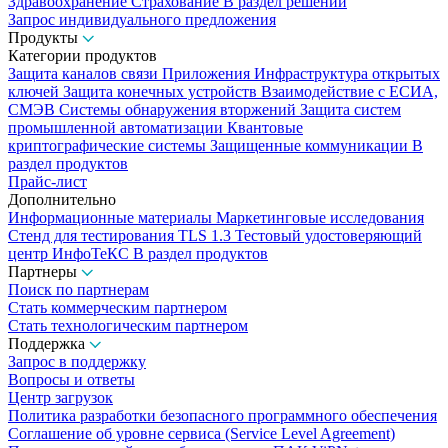
Здравоохранение
Страхование
В раздел решений
Запрос индивидуального предложения
Продукты
Категории продуктов
Защита каналов связи
Приложения
Инфраструктура открытых
ключей
Защита конечных устройств
Взаимодействие с ЕСИА,
СМЭВ
Системы обнаружения вторжений
Защита систем
промышленной автоматизации
Квантовые
криптографические системы
Защищенные коммуникации
В
раздел продуктов
Прайс-лист
Дополнительно
Информационные материалы
Маркетинговые исследования
Стенд для тестирования TLS 1.3
Тестовый удостоверяющий
центр ИнфоТеКС
В раздел продуктов
Партнеры
Поиск по партнерам
Стать коммерческим партнером
Стать технологическим партнером
Поддержка
Запрос в поддержку
Вопросы и ответы
Центр загрузок
Политика разработки безопасного программного обеспечения
Соглашение об уровне сервиса (Service Level Agreement)