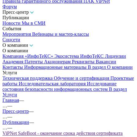
Правила гарантийного обслуживания ПАК ViPNet
Форум
Пресс-центр
Публикации
Новости
Мы в СМИ
События
Мероприятия
Вебинары и мастер-классы
Соцсети
О компании
О компании
Компания «ИнфоТеКС»
Экосистема ИнфоТеКС
Лицензии
Академия
Патенты
Акционерам
Реквизиты
Вакансии
Контакты
Информационные материалы
В раздел О компании
Услуги
Техническая поддержка
Обучение и сертификация
Проектные
работы
Исследовательская лаборатория
Исследование
состояния безопасности информационных систем
В раздел
Услуги
Главная
—
…
—
Пресс-центр
—
…
—
Публикации
—
…
—
ViPNet SafeBoot - окончание срока действия сертификата