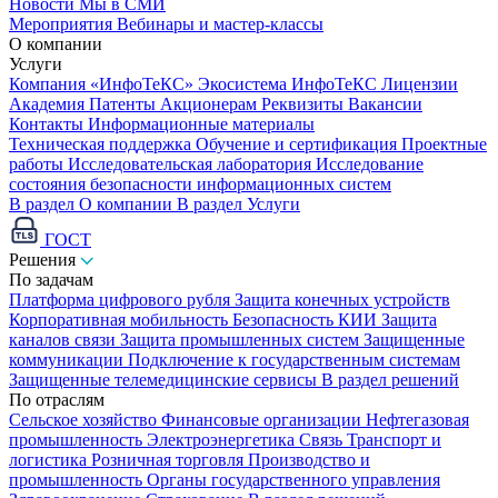
Новости
Мы в СМИ
Мероприятия
Вебинары и мастер-классы
О компании
Услуги
Компания «ИнфоТеКС»
Экосистема ИнфоТеКС
Лицензии
Академия
Патенты
Акционерам
Реквизиты
Вакансии
Контакты
Информационные материалы
Техническая поддержка
Обучение и сертификация
Проектные
работы
Исследовательская лаборатория
Исследование
состояния безопасности информационных систем
В раздел О компании
В раздел Услуги
ГОСТ
Решения
По задачам
Платформа цифрового рубля
Защита конечных устройств
Корпоративная мобильность
Безопасность КИИ
Защита
каналов связи
Защита промышленных систем
Защищенные
коммуникации
Подключение к государственным системам
Защищенные телемедицинские сервисы
В раздел решений
По отраслям
Сельское хозяйство
Финансовые организации
Нефтегазовая
промышленность
Электроэнергетика
Связь
Транспорт и
логистика
Розничная торговля
Производство и
промышленность
Органы государственного управления