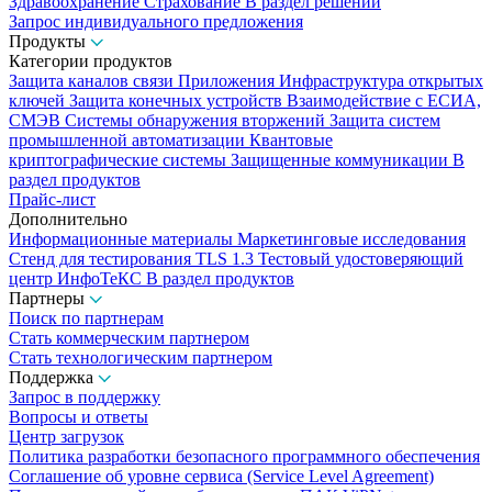
Здравоохранение
Страхование
В раздел решений
Запрос индивидуального предложения
Продукты
Категории продуктов
Защита каналов связи
Приложения
Инфраструктура открытых
ключей
Защита конечных устройств
Взаимодействие с ЕСИА,
СМЭВ
Системы обнаружения вторжений
Защита систем
промышленной автоматизации
Квантовые
криптографические системы
Защищенные коммуникации
В
раздел продуктов
Прайс-лист
Дополнительно
Информационные материалы
Маркетинговые исследования
Стенд для тестирования TLS 1.3
Тестовый удостоверяющий
центр ИнфоТеКС
В раздел продуктов
Партнеры
Поиск по партнерам
Стать коммерческим партнером
Стать технологическим партнером
Поддержка
Запрос в поддержку
Вопросы и ответы
Центр загрузок
Политика разработки безопасного программного обеспечения
Соглашение об уровне сервиса (Service Level Agreement)