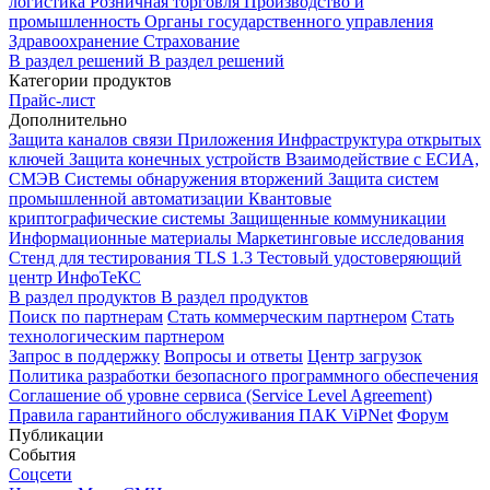
логистика
Розничная торговля
Производство и
промышленность
Органы государственного управления
Здравоохранение
Страхование
В раздел решений
В раздел решений
Категории продуктов
Прайс-лист
Дополнительно
Защита каналов связи
Приложения
Инфраструктура открытых
ключей
Защита конечных устройств
Взаимодействие с ЕСИА,
СМЭВ
Системы обнаружения вторжений
Защита систем
промышленной автоматизации
Квантовые
криптографические системы
Защищенные коммуникации
Информационные материалы
Маркетинговые исследования
Стенд для тестирования TLS 1.3
Тестовый удостоверяющий
центр ИнфоТеКС
В раздел продуктов
В раздел продуктов
Поиск по партнерам
Стать коммерческим партнером
Стать
технологическим партнером
Запрос в поддержку
Вопросы и ответы
Центр загрузок
Политика разработки безопасного программного обеспечения
Соглашение об уровне сервиса (Service Level Agreement)
Правила гарантийного обслуживания ПАК ViPNet
Форум
Публикации
События
Соцсети