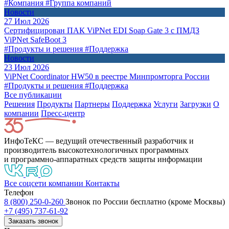
#Компания
#Группа компаний
Новости
27 Июл 2026
Сертифицирован ПАК ViPNet EDI Soap Gate 3 с ПМДЗ
ViPNet SafeBoot 3
#Продукты и решения
#Поддержка
Новости
23 Июл 2026
ViPNet Coordinator HW50 в реестре Минпромторга России
#Продукты и решения
#Поддержка
Все публикации
Решения
Продукты
Партнeры
Поддержка
Услуги
Загрузки
О
компании
Пресс-центр
ИнфоТеКС — ведущий отечественный разработчик и
производитель высокотехнологичных программных
и программно-аппаратных средств защиты информации
Все соцсети компании
Контакты
Телефон
8 (800) 250-0-260
Звонок по России бесплатно (кроме Москвы)
+7 (495) 737-61-92
Заказать звонок