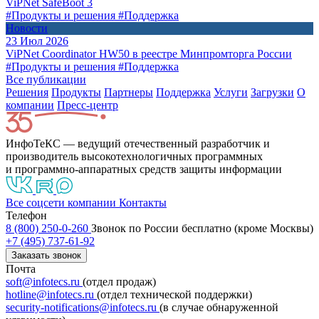
ViPNet SafeBoot 3
#Продукты и решения
#Поддержка
Новости
23 Июл 2026
ViPNet Coordinator HW50 в реестре Минпромторга России
#Продукты и решения
#Поддержка
Все публикации
Решения
Продукты
Партнeры
Поддержка
Услуги
Загрузки
О
компании
Пресс-центр
ИнфоТеКС — ведущий отечественный разработчик и
производитель высокотехнологичных программных
и программно-аппаратных средств защиты информации
Все соцсети компании
Контакты
Телефон
8 (800) 250-0-260
Звонок по России бесплатно (кроме Москвы)
+7 (495) 737-61-92
Заказать звонок
Почта
soft@infotecs.ru
(отдел продаж)
hotline@infotecs.ru
(отдел технической поддержки)
security-notifications@infotecs.ru
(в случае обнаруженной