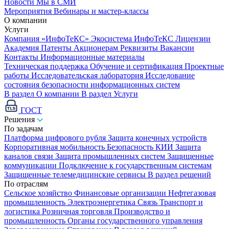
Новости
Мы в СМИ
Мероприятия
Вебинары и мастер-классы
О компании
Услуги
Компания «ИнфоТеКС»
Экосистема ИнфоТеКС
Лицензии
Академия
Патенты
Акционерам
Реквизиты
Вакансии
Контакты
Информационные материалы
Техническая поддержка
Обучение и сертификация
Проектные
работы
Исследовательская лаборатория
Исследование
состояния безопасности информационных систем
В раздел О компании
В раздел Услуги
ГОСТ
Решения
По задачам
Платформа цифрового рубля
Защита конечных устройств
Корпоративная мобильность
Безопасность КИИ
Защита
каналов связи
Защита промышленных систем
Защищенные
коммуникации
Подключение к государственным системам
Защищенные телемедицинские сервисы
В раздел решений
По отраслям
Сельское хозяйство
Финансовые организации
Нефтегазовая
промышленность
Электроэнергетика
Связь
Транспорт и
логистика
Розничная торговля
Производство и
промышленность
Органы государственного управления