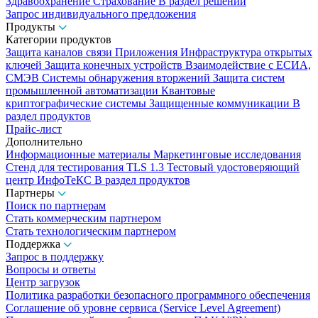
Здравоохранение
Страхование
В раздел решений
Запрос индивидуального предложения
Продукты
Категории продуктов
Защита каналов связи
Приложения
Инфраструктура открытых
ключей
Защита конечных устройств
Взаимодействие с ЕСИА,
СМЭВ
Системы обнаружения вторжений
Защита систем
промышленной автоматизации
Квантовые
криптографические системы
Защищенные коммуникации
В
раздел продуктов
Прайс-лист
Дополнительно
Информационные материалы
Маркетинговые исследования
Стенд для тестирования TLS 1.3
Тестовый удостоверяющий
центр ИнфоТеКС
В раздел продуктов
Партнеры
Поиск по партнерам
Стать коммерческим партнером
Стать технологическим партнером
Поддержка
Запрос в поддержку
Вопросы и ответы
Центр загрузок
Политика разработки безопасного программного обеспечения
Соглашение об уровне сервиса (Service Level Agreement)