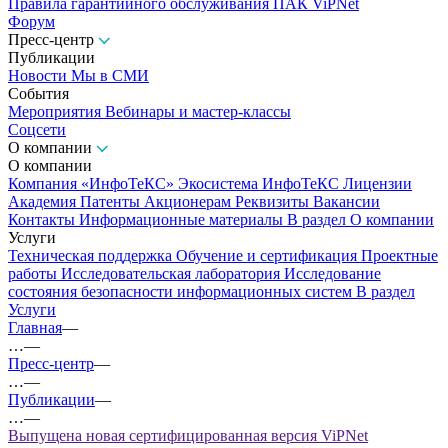
Правила гарантийного обслуживания ПАК ViPNet
Форум
Пресс-центр
Публикации
Новости
Мы в СМИ
События
Мероприятия
Вебинары и мастер-классы
Соцсети
О компании
О компании
Компания «ИнфоТеКС»
Экосистема ИнфоТеКС
Лицензии
Академия
Патенты
Акционерам
Реквизиты
Вакансии
Контакты
Информационные материалы
В раздел О компании
Услуги
Техническая поддержка
Обучение и сертификация
Проектные
работы
Исследовательская лаборатория
Исследование
состояния безопасности информационных систем
В раздел
Услуги
Главная
—
…
—
Пресс-центр
—
…
—
Публикации
—
…
—
Выпущена новая сертифицированная версия ViPNet