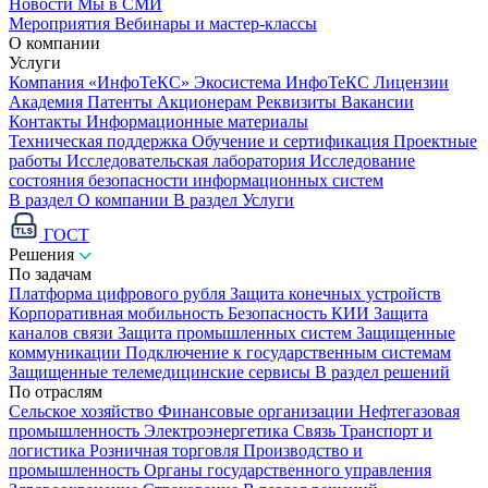
Новости
Мы в СМИ
Мероприятия
Вебинары и мастер-классы
О компании
Услуги
Компания «ИнфоТеКС»
Экосистема ИнфоТеКС
Лицензии
Академия
Патенты
Акционерам
Реквизиты
Вакансии
Контакты
Информационные материалы
Техническая поддержка
Обучение и сертификация
Проектные
работы
Исследовательская лаборатория
Исследование
состояния безопасности информационных систем
В раздел О компании
В раздел Услуги
ГОСТ
Решения
По задачам
Платформа цифрового рубля
Защита конечных устройств
Корпоративная мобильность
Безопасность КИИ
Защита
каналов связи
Защита промышленных систем
Защищенные
коммуникации
Подключение к государственным системам
Защищенные телемедицинские сервисы
В раздел решений
По отраслям
Сельское хозяйство
Финансовые организации
Нефтегазовая
промышленность
Электроэнергетика
Связь
Транспорт и
логистика
Розничная торговля
Производство и
промышленность
Органы государственного управления