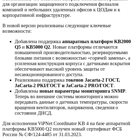
для организации защищенного подключения филиалов
компаний и небольших удаленных офисов к ЦОДам и к
корпоративной инфраструктуре.
В новой версии реализованы следующие ключевые
возможности:
Добавлена поддержка
аппаратных платформ KB2000
Q5
и
KB5000 Q2
. Новые платформы отличаются
повышенной производительностью, резервируемыми
блоками питания с возможностью «горячей замены», а
усиленная конструкция корпуса с датчиками вскрытия
обеспечивают высокий уровень защиты от
несанкционированного доступа.
Реализована поддержка
токенов Jacarta-2 ГОСТ,
JaCarta-2 PKI/ГОСТ и JaCarta-2 PRO/ГОСТ
.
Добавлены
новые параметры мониторинга SNMP
.
Теперь во внешние системы мониторинга можно
передавать данные о датчиках температуры, скорости
вращения вентиляторов, напряжения, сведения о
состоянии ДНСД.
Для исполнения ViPNet Coordinator KB 4 на базе аппаратной
платформы KB5000 Q2 получен новый сертификат ФСБ
России № СФ/124-4485 от 31.03.2023.