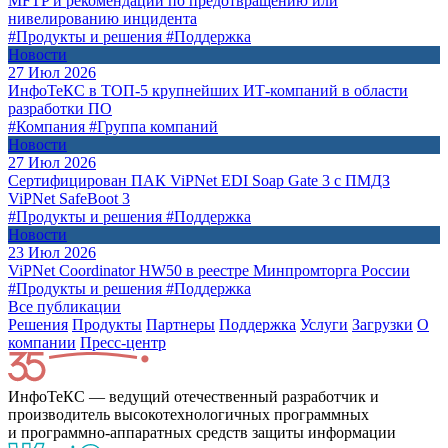
MFTP и рекомендации по предотвращению или
нивелированию инцидента
#Продукты и решения
#Поддержка
Новости
27 Июл 2026
ИнфоТеКС в ТОП-5 крупнейших ИТ-компаний в области
разработки ПО
#Компания
#Группа компаний
Новости
27 Июл 2026
Сертифицирован ПАК ViPNet EDI Soap Gate 3 с ПМДЗ
ViPNet SafeBoot 3
#Продукты и решения
#Поддержка
Новости
23 Июл 2026
ViPNet Coordinator HW50 в реестре Минпромторга России
#Продукты и решения
#Поддержка
Все публикации
Решения
Продукты
Партнeры
Поддержка
Услуги
Загрузки
О
компании
Пресс-центр
ИнфоТеКС — ведущий отечественный разработчик и
производитель высокотехнологичных программных
и программно-аппаратных средств защиты информации