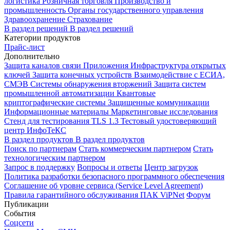
логистика
Розничная торговля
Производство и
промышленность
Органы государственного управления
Здравоохранение
Страхование
В раздел решений
В раздел решений
Категории продуктов
Прайс-лист
Дополнительно
Защита каналов связи
Приложения
Инфраструктура открытых
ключей
Защита конечных устройств
Взаимодействие с ЕСИА,
СМЭВ
Системы обнаружения вторжений
Защита систем
промышленной автоматизации
Квантовые
криптографические системы
Защищенные коммуникации
Информационные материалы
Маркетинговые исследования
Стенд для тестирования TLS 1.3
Тестовый удостоверяющий
центр ИнфоТеКС
В раздел продуктов
В раздел продуктов
Поиск по партнерам
Стать коммерческим партнером
Стать
технологическим партнером
Запрос в поддержку
Вопросы и ответы
Центр загрузок
Политика разработки безопасного программного обеспечения
Соглашение об уровне сервиса (Service Level Agreement)
Правила гарантийного обслуживания ПАК ViPNet
Форум
Публикации
События
Соцсети