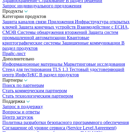
Здравоохранение
Страхование
В раздел решений
Запрос индивидуального предложения
Продукты
Категории продуктов
Защита каналов связи
Приложения
Инфраструктура открытых
ключей
Защита конечных устройств
Взаимодействие с ЕСИА,
СМЭВ
Системы обнаружения вторжений
Защита систем
промышленной автоматизации
Квантовые
криптографические системы
Защищенные коммуникации
В
раздел продуктов
Прайс-лист
Дополнительно
Информационные материалы
Маркетинговые исследования
Стенд для тестирования TLS 1.3
Тестовый удостоверяющий
центр ИнфоТеКС
В раздел продуктов
Партнеры
Поиск по партнерам
Стать коммерческим партнером
Стать технологическим партнером
Поддержка
Запрос в поддержку
Вопросы и ответы
Центр загрузок
Политика разработки безопасного программного обеспечения
Соглашение об уровне сервиса (Service Level Agreement)