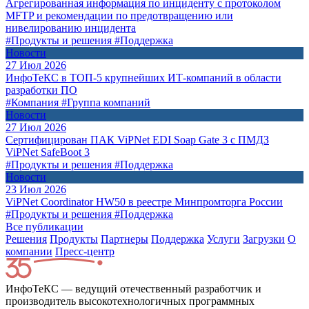
Агрегированная информация по инциденту с протоколом
MFTP и рекомендации по предотвращению или
нивелированию инцидента
#Продукты и решения
#Поддержка
Новости
27 Июл 2026
ИнфоТеКС в ТОП-5 крупнейших ИТ-компаний в области
разработки ПО
#Компания
#Группа компаний
Новости
27 Июл 2026
Сертифицирован ПАК ViPNet EDI Soap Gate 3 с ПМДЗ
ViPNet SafeBoot 3
#Продукты и решения
#Поддержка
Новости
23 Июл 2026
ViPNet Coordinator HW50 в реестре Минпромторга России
#Продукты и решения
#Поддержка
Все публикации
Решения
Продукты
Партнeры
Поддержка
Услуги
Загрузки
О
компании
Пресс-центр
ИнфоТеКС — ведущий отечественный разработчик и
производитель высокотехнологичных программных