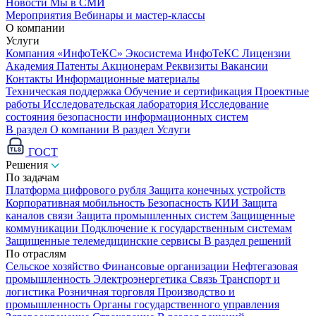
Новости
Мы в СМИ
Мероприятия
Вебинары и мастер-классы
О компании
Услуги
Компания «ИнфоТеКС»
Экосистема ИнфоТеКС
Лицензии
Академия
Патенты
Акционерам
Реквизиты
Вакансии
Контакты
Информационные материалы
Техническая поддержка
Обучение и сертификация
Проектные
работы
Исследовательская лаборатория
Исследование
состояния безопасности информационных систем
В раздел О компании
В раздел Услуги
ГОСТ
Решения
По задачам
Платформа цифрового рубля
Защита конечных устройств
Корпоративная мобильность
Безопасность КИИ
Защита
каналов связи
Защита промышленных систем
Защищенные
коммуникации
Подключение к государственным системам
Защищенные телемедицинские сервисы
В раздел решений
По отраслям
Сельское хозяйство
Финансовые организации
Нефтегазовая
промышленность
Электроэнергетика
Связь
Транспорт и
логистика
Розничная торговля
Производство и
промышленность
Органы государственного управления