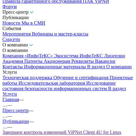
Правила гарантийного обслуживания ПАК ViPNet
Форум
Пресс-центр
Публикации
Новости
Мы в СМИ
События
Мероприятия
Вебинары и мастер-классы
Соцсети
О компании
О компании
Компания «ИнфоТеКС»
Экосистема ИнфоТеКС
Лицензии
Академия
Патенты
Акционерам
Реквизиты
Вакансии
Контакты
Информационные материалы
В раздел О компании
Услуги
Техническая поддержка
Обучение и сертификация
Проектные
работы
Исследовательская лаборатория
Исследование
состояния безопасности информационных систем
В раздел
Услуги
Главная
—
…
—
Пресс-центр
—
…
—
Публикации
—
…
—
Завершен контроль изменений ViPNet Client 4U for Linux