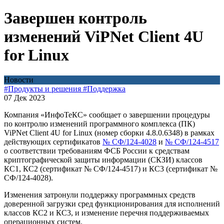
Завершен контроль
изменений ViPNet Client 4U
for Linux
Новости
#Продукты и решения
#Поддержка
07 Дек 2023
Компания «ИнфоТеКС» сообщает о завершении процедуры
по контролю изменений программного комплекса (ПК)
ViPNet Client 4U for Linux (номер сборки 4.8.0.6348) в рамках
действующих сертификатов
№ СФ/124-4028
и
№ СФ/124-4517
о соответствии требованиям ФСБ России к средствам
криптографической защиты информации (СКЗИ) классов
КС1, КС2 (сертификат № СФ/124-4517) и КС3 (сертификат №
СФ/124-4028).
Изменения затронули поддержку программных средств
доверенной загрузки сред функционирования для исполнений
классов КС2 и КС3, и изменение перечня поддерживаемых
операционных систем.