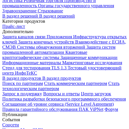
логистика
Розничная торговля
Производство и
промышленность
Органы государственного управления
Здравоохранение
Страхование
В раздел решений
В раздел решений
Категории продуктов
Прайс-лист
Дополнительно
Защита каналов связи
Приложения
Инфраструктура открытых
ключей
Защита конечных устройств
Взаимодействие с ЕСИА,
СМЭВ
Системы обнаружения вторжений
Защита систем
промышленной автоматизации
Квантовые
криптографические системы
Защищенные коммуникации
Информационные материалы
Маркетинговые исследования
Стенд для тестирования TLS 1.3
Тестовый удостоверяющий
центр ИнфоТеКС
В раздел продуктов
В раздел продуктов
Поиск по партнерам
Стать коммерческим партнером
Стать
технологическим партнером
Запрос в поддержку
Вопросы и ответы
Центр загрузок
Политика разработки безопасного программного обеспечения
Соглашение об уровне сервиса (Service Level Agreement)
Правила гарантийного обслуживания ПАК ViPNet
Форум
Публикации
События
Соцсети