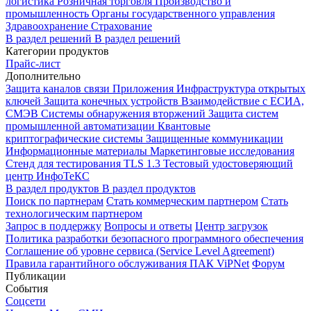
логистика
Розничная торговля
Производство и
промышленность
Органы государственного управления
Здравоохранение
Страхование
В раздел решений
В раздел решений
Категории продуктов
Прайс-лист
Дополнительно
Защита каналов связи
Приложения
Инфраструктура открытых
ключей
Защита конечных устройств
Взаимодействие с ЕСИА,
СМЭВ
Системы обнаружения вторжений
Защита систем
промышленной автоматизации
Квантовые
криптографические системы
Защищенные коммуникации
Информационные материалы
Маркетинговые исследования
Стенд для тестирования TLS 1.3
Тестовый удостоверяющий
центр ИнфоТеКС
В раздел продуктов
В раздел продуктов
Поиск по партнерам
Стать коммерческим партнером
Стать
технологическим партнером
Запрос в поддержку
Вопросы и ответы
Центр загрузок
Политика разработки безопасного программного обеспечения
Соглашение об уровне сервиса (Service Level Agreement)
Правила гарантийного обслуживания ПАК ViPNet
Форум
Публикации
События
Соцсети