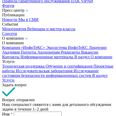
Правила гарантийного обслуживания ПАК ViPNet
Форум
Пресс-центр
Публикации
Новости
Мы в СМИ
События
Мероприятия
Вебинары и мастер-классы
Соцсети
О компании
О компании
Компания «ИнфоТеКС»
Экосистема ИнфоТеКС
Лицензии
Академия
Патенты
Акционерам
Реквизиты
Вакансии
Контакты
Информационные материалы
В раздел О компании
Услуги
Техническая поддержка
Обучение и сертификация
Проектные
работы
Исследовательская лаборатория
Исследование
состояния безопасности информационных систем
В раздел
Услуги
Задать вопрос
Вопрос отправлен
Наш специалист свяжется с вами для детального обсуждения
задачи в течение
1–2 дней
Имя
*