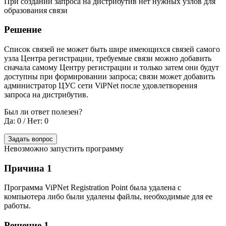
При создании запроса на дистрибутив нет нужных узлов для
образования связи
Решение
Список связей не может быть шире имеющихся связей самого
узла Центра регистрации, требуемые связи можно добавить
сначала самому Центру регистрации и только затем они будут
доступны при формировании запроса; связи может добавить
администратор ЦУС сети ViPNet после удовлетворения
запроса на дистрибутив.
Был ли ответ полезен?
Да: 0
/
Нет: 0
Задать вопрос
Невозможно запустить программу
Причина 1
Программа ViPNet Registration Point была удалена с
компьютера либо были удалены файлы, необходимые для ее
работы.
Решение 1