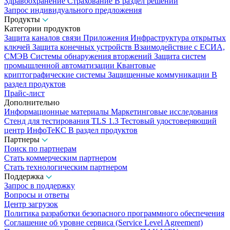
Здравоохранение
Страхование
В раздел решений
Запрос индивидуального предложения
Продукты
Категории продуктов
Защита каналов связи
Приложения
Инфраструктура открытых
ключей
Защита конечных устройств
Взаимодействие с ЕСИА,
СМЭВ
Системы обнаружения вторжений
Защита систем
промышленной автоматизации
Квантовые
криптографические системы
Защищенные коммуникации
В
раздел продуктов
Прайс-лист
Дополнительно
Информационные материалы
Маркетинговые исследования
Стенд для тестирования TLS 1.3
Тестовый удостоверяющий
центр ИнфоТеКС
В раздел продуктов
Партнеры
Поиск по партнерам
Стать коммерческим партнером
Стать технологическим партнером
Поддержка
Запрос в поддержку
Вопросы и ответы
Центр загрузок
Политика разработки безопасного программного обеспечения
Соглашение об уровне сервиса (Service Level Agreement)