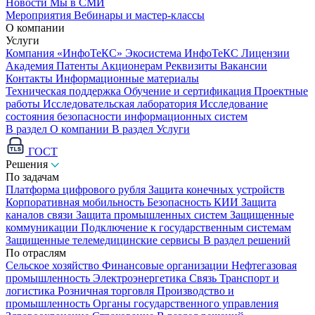
Новости
Мы в СМИ
Мероприятия
Вебинары и мастер-классы
О компании
Услуги
Компания «ИнфоТеКС»
Экосистема ИнфоТеКС
Лицензии
Академия
Патенты
Акционерам
Реквизиты
Вакансии
Контакты
Информационные материалы
Техническая поддержка
Обучение и сертификация
Проектные
работы
Исследовательская лаборатория
Исследование
состояния безопасности информационных систем
В раздел О компании
В раздел Услуги
ГОСТ
Решения
По задачам
Платформа цифрового рубля
Защита конечных устройств
Корпоративная мобильность
Безопасность КИИ
Защита
каналов связи
Защита промышленных систем
Защищенные
коммуникации
Подключение к государственным системам
Защищенные телемедицинские сервисы
В раздел решений
По отраслям
Сельское хозяйство
Финансовые организации
Нефтегазовая
промышленность
Электроэнергетика
Связь
Транспорт и
логистика
Розничная торговля
Производство и
промышленность
Органы государственного управления