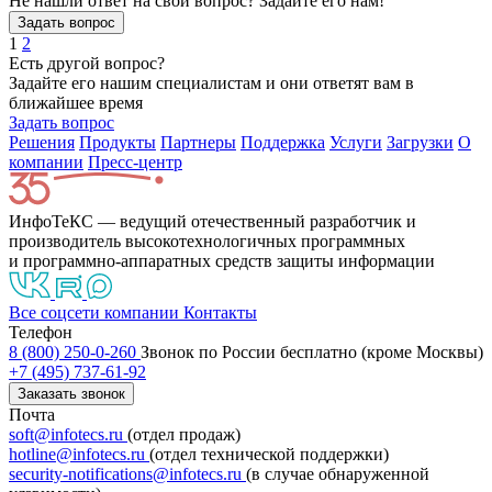
Не нашли ответ на свой вопрос? Задайте его нам!
Задать вопрос
1
2
Есть другой вопрос?
Задайте его нашим специалистам и они ответят вам в
ближайшее время
Задать вопрос
Решения
Продукты
Партнeры
Поддержка
Услуги
Загрузки
О
компании
Пресс-центр
ИнфоТеКС — ведущий отечественный разработчик и
производитель высокотехнологичных программных
и программно-аппаратных средств защиты информации
Все соцсети компании
Контакты
Телефон
8 (800) 250-0-260
Звонок по России бесплатно (кроме Москвы)
+7 (495) 737-61-92
Заказать звонок
Почта
soft@infotecs.ru
(отдел продаж)
hotline@infotecs.ru
(отдел технической поддержки)
security-notifications@infotecs.ru
(в случае обнаруженной