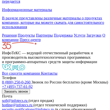
передается
Информационные материалы
В разделе представлены различные материалы о продуктах
компании, которые вы можете скачать для самостоятельного
использования
Решения
Продукты
Партнeры
Поддержка
Услуги
Загрузки
О
компании
Пресс-центр
ИнфоТеКС — ведущий отечественный разработчик и
производитель высокотехнологичных программных
и программно-аппаратных средств защиты информации
Все соцсети компании
Контакты
Телефон
8 (800) 250-0-260
Звонок по России бесплатно (кроме Москвы)
+7 (495) 737-61-92
Заказать звонок
Почта
soft@infotecs.ru
(отдел продаж)
hotline@infotecs.ru
(отдел технической поддержки)
security-notifications@infotecs.ru
(в случае обнаруженной