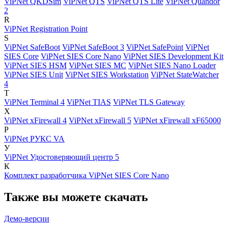
ViPNet QKDSim
ViPNet QTS
ViPNet QTS Lite
ViPNet Quandor
2
R
ViPNet Registration Point
S
ViPNet SafeBoot
ViPNet SafeBoot 3
ViPNet SafePoint
ViPNet
SIES Core
ViPNet SIES Core Nano
ViPNet SIES Development Kit
ViPNet SIES HSM
ViPNet SIES MC
ViPNet SIES Nano Loader
ViPNet SIES Unit
ViPNet SIES Workstation
ViPNet StateWatcher
4
T
ViPNet Terminal 4
ViPNet TIAS
ViPNet TLS Gateway
X
ViPNet xFirewall 4
ViPNet xFirewall 5
ViPNet xFirewall xF65000
Р
ViPNet РУКС VA
У
ViPNet Удостоверяющий центр 5
К
Комплект разработчика ViPNet SIES Core Nano
Также вы можете скачать
Демо-версии