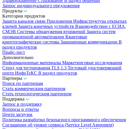
Здравоохранение
Страхование
В раздел решений
Запрос индивидуального предложения
Продукты
Категории продуктов
Защита каналов связи
Приложения
Инфраструктура открытых
ключей
Защита конечных устройств
Взаимодействие с ЕСИА,
СМЭВ
Системы обнаружения вторжений
Защита систем
промышленной автоматизации
Квантовые
криптографические системы
Защищенные коммуникации
В
раздел продуктов
Прайс-лист
Дополнительно
Информационные материалы
Маркетинговые исследования
Стенд для тестирования TLS 1.3
Тестовый удостоверяющий
центр ИнфоТеКС
В раздел продуктов
Партнеры
Поиск по партнерам
Стать коммерческим партнером
Стать технологическим партнером
Поддержка
Запрос в поддержку
Вопросы и ответы
Центр загрузок
Политика разработки безопасного программного обеспечения
Соглашение об уровне сервиса (Service Level Agreement)