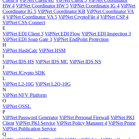
Client 4
ViPNet Client 4U
ViPNet Client 5
ViPNet Coordinator
HW 4
ViPNet Coordinator HW 5
ViPNet Coordinator IG 4
ViPNet
Coordinator IG 5
ViPNet Coordinator KB
ViPNet Coordinator VA
4
ViPNet Coordinator VA 5
ViPNet CryptoFile 4
ViPNet CSP 4
ViPNet CSS Connect
E
ViPNet EDI Client 3
ViPNet EDI Flow
ViPNet EDI Inspection 3
ViPNet EDI Soap Gate 3
ViPNet EndPoint Protection
H
ViPNet HashCalc
ViPNet HSM
I
ViPNet IDS HS
ViPNet IDS MC
ViPNet IDS NS
J
ViPNet JCrypto SDK
L
ViPNet L2-10G
ViPNet L2Q-10G
N
ViPNet NFV Platform
O
ViPNet OSSL
P
ViPNet Password Generator
ViPNet Personal Firewall
ViPNet PKI
Client
ViPNet PKI Service
ViPNet Policy Manager 4
ViPNet Prime
ViPNet Publication Service
Q