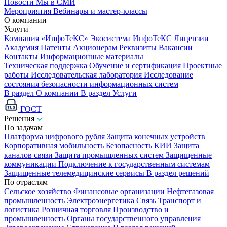
Новости
Мы в СМИ
Мероприятия
Вебинары и мастер-классы
О компании
Услуги
Компания «ИнфоТеКС»
Экосистема ИнфоТеКС
Лицензии
Академия
Патенты
Акционерам
Реквизиты
Вакансии
Контакты
Информационные материалы
Техническая поддержка
Обучение и сертификация
Проектные
работы
Исследовательская лаборатория
Исследование
состояния безопасности информационных систем
В раздел О компании
В раздел Услуги
ГОСТ
Решения
По задачам
Платформа цифрового рубля
Защита конечных устройств
Корпоративная мобильность
Безопасность КИИ
Защита
каналов связи
Защита промышленных систем
Защищенные
коммуникации
Подключение к государственным системам
Защищенные телемедицинские сервисы
В раздел решений
По отраслям
Сельское хозяйство
Финансовые организации
Нефтегазовая
промышленность
Электроэнергетика
Связь
Транспорт и
логистика
Розничная торговля
Производство и
промышленность
Органы государственного управления