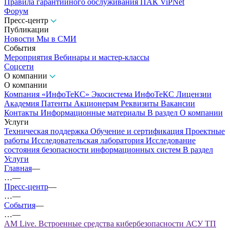
Правила гарантийного обслуживания ПАК ViPNet
Форум
Пресс-центр
Публикации
Новости
Мы в СМИ
События
Мероприятия
Вебинары и мастер-классы
Соцсети
О компании
О компании
Компания «ИнфоТеКС»
Экосистема ИнфоТеКС
Лицензии
Академия
Патенты
Акционерам
Реквизиты
Вакансии
Контакты
Информационные материалы
В раздел О компании
Услуги
Техническая поддержка
Обучение и сертификация
Проектные
работы
Исследовательская лаборатория
Исследование
состояния безопасности информационных систем
В раздел
Услуги
Главная
—
…
—
Пресс-центр
—
…
—
События
—
…
—
AM Live. Встроенные средства кибербезопасности АСУ ТП