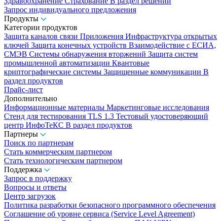
Здравоохранение
Страхование
В раздел решений
Запрос индивидуального предложения
Продукты
Категории продуктов
Защита каналов связи
Приложения
Инфраструктура открытых
ключей
Защита конечных устройств
Взаимодействие с ЕСИА,
СМЭВ
Системы обнаружения вторжений
Защита систем
промышленной автоматизации
Квантовые
криптографические системы
Защищенные коммуникации
В
раздел продуктов
Прайс-лист
Дополнительно
Информационные материалы
Маркетинговые исследования
Стенд для тестирования TLS 1.3
Тестовый удостоверяющий
центр ИнфоТеКС
В раздел продуктов
Партнеры
Поиск по партнерам
Стать коммерческим партнером
Стать технологическим партнером
Поддержка
Запрос в поддержку
Вопросы и ответы
Центр загрузок
Политика разработки безопасного программного обеспечения
Соглашение об уровне сервиса (Service Level Agreement)