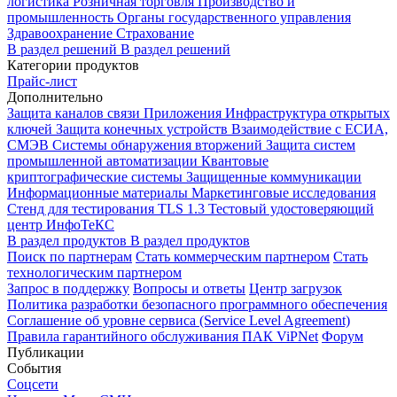
логистика
Розничная торговля
Производство и
промышленность
Органы государственного управления
Здравоохранение
Страхование
В раздел решений
В раздел решений
Категории продуктов
Прайс-лист
Дополнительно
Защита каналов связи
Приложения
Инфраструктура открытых
ключей
Защита конечных устройств
Взаимодействие с ЕСИА,
СМЭВ
Системы обнаружения вторжений
Защита систем
промышленной автоматизации
Квантовые
криптографические системы
Защищенные коммуникации
Информационные материалы
Маркетинговые исследования
Стенд для тестирования TLS 1.3
Тестовый удостоверяющий
центр ИнфоТеКС
В раздел продуктов
В раздел продуктов
Поиск по партнерам
Стать коммерческим партнером
Стать
технологическим партнером
Запрос в поддержку
Вопросы и ответы
Центр загрузок
Политика разработки безопасного программного обеспечения
Соглашение об уровне сервиса (Service Level Agreement)
Правила гарантийного обслуживания ПАК ViPNet
Форум
Публикации
События
Соцсети