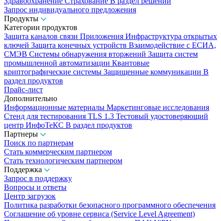
Здравоохранение
Страхование
В раздел решений
Запрос индивидуального предложения
Продукты
Категории продуктов
Защита каналов связи
Приложения
Инфраструктура открытых
ключей
Защита конечных устройств
Взаимодействие с ЕСИА,
СМЭВ
Системы обнаружения вторжений
Защита систем
промышленной автоматизации
Квантовые
криптографические системы
Защищенные коммуникации
В
раздел продуктов
Прайс-лист
Дополнительно
Информационные материалы
Маркетинговые исследования
Стенд для тестирования TLS 1.3
Тестовый удостоверяющий
центр ИнфоТеКС
В раздел продуктов
Партнеры
Поиск по партнерам
Стать коммерческим партнером
Стать технологическим партнером
Поддержка
Запрос в поддержку
Вопросы и ответы
Центр загрузок
Политика разработки безопасного программного обеспечения
Соглашение об уровне сервиса (Service Level Agreement)