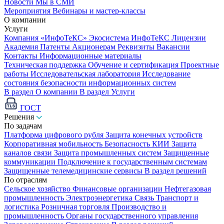
Новости
Мы в СМИ
Мероприятия
Вебинары и мастер-классы
О компании
Услуги
Компания «ИнфоТеКС»
Экосистема ИнфоТеКС
Лицензии
Академия
Патенты
Акционерам
Реквизиты
Вакансии
Контакты
Информационные материалы
Техническая поддержка
Обучение и сертификация
Проектные
работы
Исследовательская лаборатория
Исследование
состояния безопасности информационных систем
В раздел О компании
В раздел Услуги
ГОСТ
Решения
По задачам
Платформа цифрового рубля
Защита конечных устройств
Корпоративная мобильность
Безопасность КИИ
Защита
каналов связи
Защита промышленных систем
Защищенные
коммуникации
Подключение к государственным системам
Защищенные телемедицинские сервисы
В раздел решений
По отраслям
Сельское хозяйство
Финансовые организации
Нефтегазовая
промышленность
Электроэнергетика
Связь
Транспорт и
логистика
Розничная торговля
Производство и
промышленность
Органы государственного управления