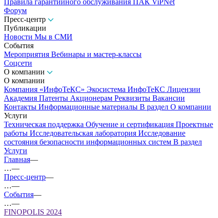
Правила гарантийного обслуживания ПАК ViPNet
Форум
Пресс-центр
Публикации
Новости
Мы в СМИ
События
Мероприятия
Вебинары и мастер-классы
Соцсети
О компании
О компании
Компания «ИнфоТеКС»
Экосистема ИнфоТеКС
Лицензии
Академия
Патенты
Акционерам
Реквизиты
Вакансии
Контакты
Информационные материалы
В раздел О компании
Услуги
Техническая поддержка
Обучение и сертификация
Проектные
работы
Исследовательская лаборатория
Исследование
состояния безопасности информационных систем
В раздел
Услуги
Главная
—
…
—
Пресс-центр
—
…
—
События
—
…
—
FINOPOLIS 2024