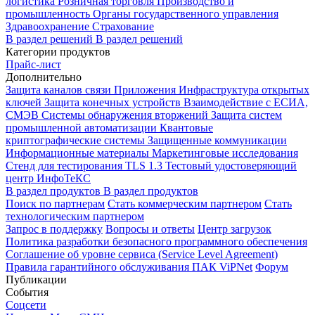
логистика
Розничная торговля
Производство и
промышленность
Органы государственного управления
Здравоохранение
Страхование
В раздел решений
В раздел решений
Категории продуктов
Прайс-лист
Дополнительно
Защита каналов связи
Приложения
Инфраструктура открытых
ключей
Защита конечных устройств
Взаимодействие с ЕСИА,
СМЭВ
Системы обнаружения вторжений
Защита систем
промышленной автоматизации
Квантовые
криптографические системы
Защищенные коммуникации
Информационные материалы
Маркетинговые исследования
Стенд для тестирования TLS 1.3
Тестовый удостоверяющий
центр ИнфоТеКС
В раздел продуктов
В раздел продуктов
Поиск по партнерам
Стать коммерческим партнером
Стать
технологическим партнером
Запрос в поддержку
Вопросы и ответы
Центр загрузок
Политика разработки безопасного программного обеспечения
Соглашение об уровне сервиса (Service Level Agreement)
Правила гарантийного обслуживания ПАК ViPNet
Форум
Публикации
События
Соцсети