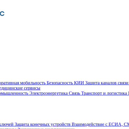
оративная мобильность
Безопасность КИИ
Защита каналов связ
едицинские сервисы
ромышленность
Электроэнергетика
Связь
Транспорт и логистика
 ключей
Защита конечных устройств
Взаимодействие с ЕСИА, 