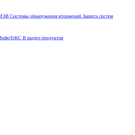
СМЭВ
Системы обнаружения вторжений
Защита систем
р ИнфоТеКС
В раздел продуктов