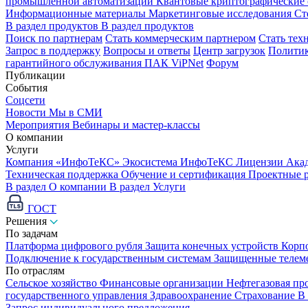
промышленной автоматизации
Квантовые криптографические
Информационные материалы
Маркетинговые исследования
Ст
В раздел продуктов
В раздел продуктов
Поиск по партнерам
Стать коммерческим партнером
Стать тех
Запрос в поддержку
Вопросы и ответы
Центр загрузок
Политик
гарантийного обслуживания ПАК ViPNet
Форум
Публикации
События
Соцсети
Новости
Мы в СМИ
Мероприятия
Вебинары и мастер-классы
О компании
Услуги
Компания «ИнфоТеКС»
Экосистема ИнфоТеКС
Лицензии
Ака
Техническая поддержка
Обучение и сертификация
Проектные 
В раздел О компании
В раздел Услуги
ГОСТ
Решения
По задачам
Платформа цифрового рубля
Защита конечных устройств
Корп
Подключение к государственным системам
Защищенные телем
По отраслям
Сельское хозяйство
Финансовые организации
Нефтегазовая п
государственного управления
Здравоохранение
Страхование
В
Запрос индивидуального предложения