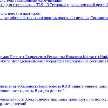
 системы
Защищенные коммуникации
енд для тестирования TLS 1.3
Тестовый удостоверяющий центр
нологическим партнером
а разработки безопасного программного обеспечения
Соглашение
демия
Патенты
Акционерам
Реквизиты
Вакансии
Контакты
Инф
работы
Исследовательская лаборатория
Исследование состояния
оративная мобильность
Безопасность КИИ
Защита каналов связ
едицинские сервисы
В раздел решений
ромышленность
Электроэнергетика
Связь
Транспорт и логистика
 раздел решений