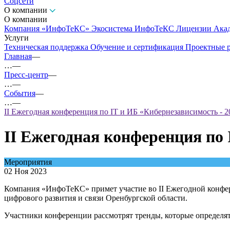
Соцсети
О компании
О компании
Компания «ИнфоТеКС»
Экосистема ИнфоТеКС
Лицензии
Ака
Услуги
Техническая поддержка
Обучение и сертификация
Проектные 
Главная
—
…
—
Пресс-центр
—
…
—
События
—
…
—
II Ежегодная конференция по IT и ИБ «Кибернезависимость - 2
II Ежегодная конференция по 
Мероприятия
02 Ноя 2023
Компания «ИнфоТеКС» примет участие во II Ежегодной конфер
цифрового развития и связи Оренбургской области.
Участники конференции рассмотрят тренды, которые определят