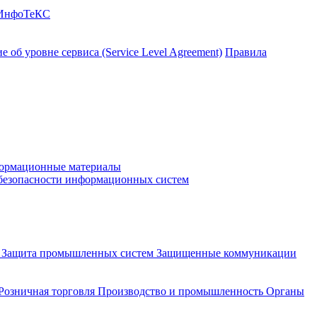
 ИнфоТеКС
 об уровне сервиса (Service Level Agreement)
Правила
ормационные материалы
 безопасности информационных систем
и
Защита промышленных систем
Защищенные коммуникации
Розничная торговля
Производство и промышленность
Органы