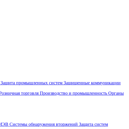
и
Защита промышленных систем
Защищенные коммуникации
Розничная торговля
Производство и промышленность
Органы
СМЭВ
Системы обнаружения вторжений
Защита систем