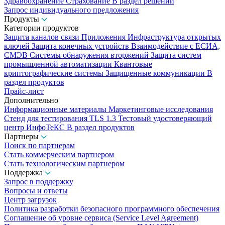
Здравоохранение
Страхование
В раздел решений
Запрос индивидуального предложения
Продукты
Категории продуктов
Защита каналов связи
Приложения
Инфраструктура открытых
ключей
Защита конечных устройств
Взаимодействие с ЕСИА,
СМЭВ
Системы обнаружения вторжений
Защита систем
промышленной автоматизации
Квантовые
криптографические системы
Защищенные коммуникации
В
раздел продуктов
Прайс-лист
Дополнительно
Информационные материалы
Маркетинговые исследования
Стенд для тестирования TLS 1.3
Тестовый удостоверяющий
центр ИнфоТеКС
В раздел продуктов
Партнеры
Поиск по партнерам
Стать коммерческим партнером
Стать технологическим партнером
Поддержка
Запрос в поддержку
Вопросы и ответы
Центр загрузок
Политика разработки безопасного программного обеспечения
Соглашение об уровне сервиса (Service Level Agreement)