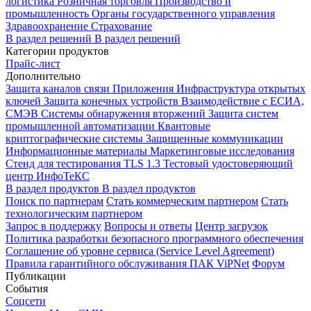
логистика
Розничная торговля
Производство и
промышленность
Органы государственного управления
Здравоохранение
Страхование
В раздел решений
В раздел решений
Категории продуктов
Прайс-лист
Дополнительно
Защита каналов связи
Приложения
Инфраструктура открытых
ключей
Защита конечных устройств
Взаимодействие с ЕСИА,
СМЭВ
Системы обнаружения вторжений
Защита систем
промышленной автоматизации
Квантовые
криптографические системы
Защищенные коммуникации
Информационные материалы
Маркетинговые исследования
Стенд для тестирования TLS 1.3
Тестовый удостоверяющий
центр ИнфоТеКС
В раздел продуктов
В раздел продуктов
Поиск по партнерам
Стать коммерческим партнером
Стать
технологическим партнером
Запрос в поддержку
Вопросы и ответы
Центр загрузок
Политика разработки безопасного программного обеспечения
Соглашение об уровне сервиса (Service Level Agreement)
Правила гарантийного обслуживания ПАК ViPNet
Форум
Публикации
События
Соцсети