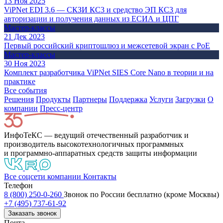
13 Ноя 2025
ViPNet EDI 3.6 — СКЗИ КС3 и средство ЭП КС3 для
авторизации и получения данных из ЕСИА и ЦПГ
Мастер-классы
21 Дек 2023
Первый российский криптошлюз и межсетевой экран с PоE
Мастер-классы
30 Ноя 2023
Комплект разработчика ViPNet SIES Core Nano в теории и на
практике
Все события
Решения
Продукты
Партнeры
Поддержка
Услуги
Загрузки
О
компании
Пресс-центр
ИнфоТеКС — ведущий отечественный разработчик и
производитель высокотехнологичных программных
и программно-аппаратных средств защиты информации
Все соцсети компании
Контакты
Телефон
8 (800) 250-0-260
Звонок по России бесплатно (кроме Москвы)
+7 (495) 737-61-92
Заказать звонок
Почта