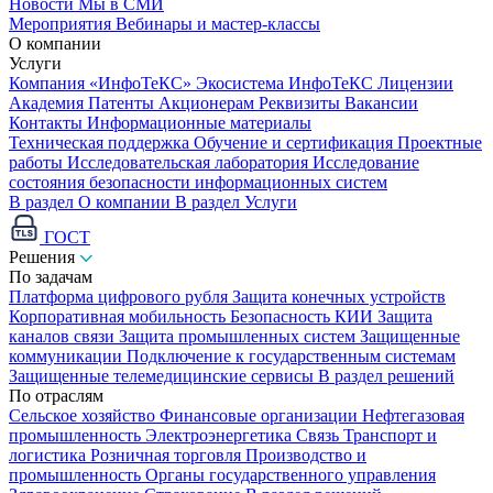
Новости
Мы в СМИ
Мероприятия
Вебинары и мастер-классы
О компании
Услуги
Компания «ИнфоТеКС»
Экосистема ИнфоТеКС
Лицензии
Академия
Патенты
Акционерам
Реквизиты
Вакансии
Контакты
Информационные материалы
Техническая поддержка
Обучение и сертификация
Проектные
работы
Исследовательская лаборатория
Исследование
состояния безопасности информационных систем
В раздел О компании
В раздел Услуги
ГОСТ
Решения
По задачам
Платформа цифрового рубля
Защита конечных устройств
Корпоративная мобильность
Безопасность КИИ
Защита
каналов связи
Защита промышленных систем
Защищенные
коммуникации
Подключение к государственным системам
Защищенные телемедицинские сервисы
В раздел решений
По отраслям
Сельское хозяйство
Финансовые организации
Нефтегазовая
промышленность
Электроэнергетика
Связь
Транспорт и
логистика
Розничная торговля
Производство и
промышленность
Органы государственного управления