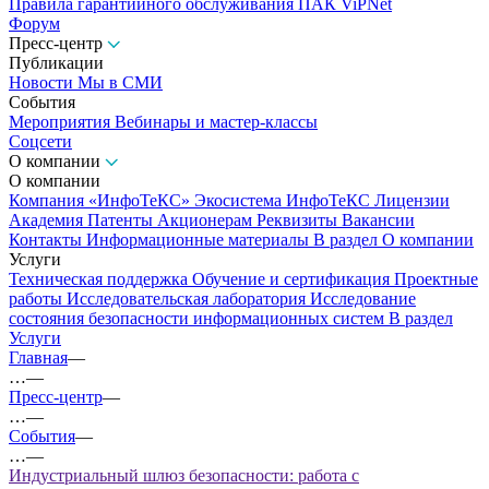
Правила гарантийного обслуживания ПАК ViPNet
Форум
Пресс-центр
Публикации
Новости
Мы в СМИ
События
Мероприятия
Вебинары и мастер-классы
Соцсети
О компании
О компании
Компания «ИнфоТеКС»
Экосистема ИнфоТеКС
Лицензии
Академия
Патенты
Акционерам
Реквизиты
Вакансии
Контакты
Информационные материалы
В раздел О компании
Услуги
Техническая поддержка
Обучение и сертификация
Проектные
работы
Исследовательская лаборатория
Исследование
состояния безопасности информационных систем
В раздел
Услуги
Главная
—
…
—
Пресс-центр
—
…
—
События
—
…
—
Индустриальный шлюз безопасности: работа с