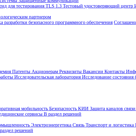
 системы
Защищенные коммуникации
енд для тестирования TLS 1.3
Тестовый удостоверяющий центр
нологическим партнером
а разработки безопасного программного обеспечения
Соглашение
демия
Патенты
Акционерам
Реквизиты
Вакансии
Контакты
Инф
работы
Исследовательская лаборатория
Исследование состояния
оративная мобильность
Безопасность КИИ
Защита каналов связ
едицинские сервисы
В раздел решений
ромышленность
Электроэнергетика
Связь
Транспорт и логистика
 раздел решений