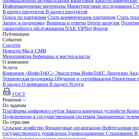
промышленной автоматизации
Квантовые криптографические
Информационные материалы
Маркетинговые исследования
Ст
В раздел продуктов
В раздел продуктов
Поиск по партнерам
Стать коммерческим партнером
Стать тех
Запрос в поддержку
Вопросы и ответы
Центр загрузок
Политик
гарантийного обслуживания ПАК ViPNet
Форум
Публикации
События
Соцсети
Новости
Мы в СМИ
Мероприятия
Вебинары и мастер-классы
О компании
Услуги
Компания «ИнфоТеКС»
Экосистема ИнфоТеКС
Лицензии
Ака
Техническая поддержка
Обучение и сертификация
Проектные 
В раздел О компании
В раздел Услуги
ГОСТ
Решения
По задачам
Платформа цифрового рубля
Защита конечных устройств
Корп
Подключение к государственным системам
Защищенные телем
По отраслям
Сельское хозяйство
Финансовые организации
Нефтегазовая п
государственного управления
Здравоохранение
Страхование
В
Запрос индивидуального предложения