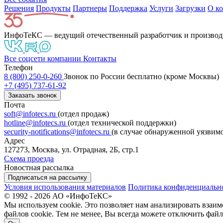
Решения
Продукты
Партнeры
Поддержка
Услуги
Загрузки
О к
ИнфоТеКС — ведущий отечественный разработчик и производ
Все соцсети компании
Контакты
Телефон
8 (800) 250-0-260
Звонок по России бесплатно (кроме Москвы)
+7 (495) 737-61-92
Заказать звонок
Почта
soft@infotecs.ru
(отдел продаж)
hotline@infotecs.ru
(отдел технической поддержки)
security-notifications@infotecs.ru
(в случае обнаруженной уязвим
Адрес
127273, Москва, ул. Отрадная, 2Б, стр.1
Схема проезда
Новостная рассылка
Подписаться на рассылку
Условия использования материалов
Политика конфиденциальн
© 1992 - 2026 АО «ИнфоТеКС»
Мы используем cookie. Это позволяет нам анализировать взаим
файлов cookie. Тем не менее, Вы всегда можете отключить файл