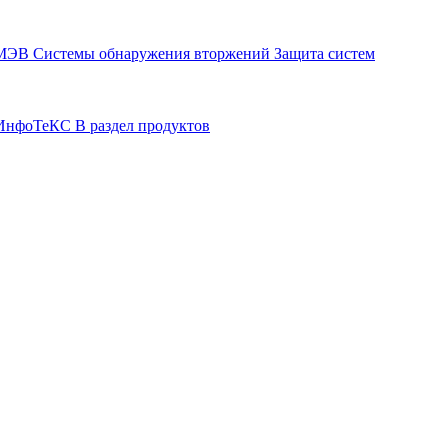
СМЭВ
Системы обнаружения вторжений
Защита систем
р ИнфоТеКС
В раздел продуктов