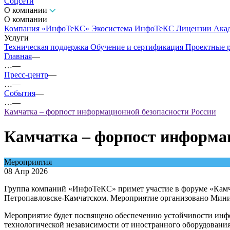
Соцсети
О компании
О компании
Компания «ИнфоТеКС»
Экосистема ИнфоТеКС
Лицензии
Ака
Услуги
Техническая поддержка
Обучение и сертификация
Проектные 
Главная
—
…
—
Пресс-центр
—
…
—
События
—
…
—
Камчатка – форпост информационной безопасности России
Камчатка – форпост информац
Мероприятия
08 Апр 2026
Группа компаний «ИнфоТеКС» примет участие в форуме «Камча
Петропавловске-Камчатском. Мероприятие организовано Мини
Мероприятие будет посвящено обеспечению устойчивости инфо
технологической независимости от иностранного оборудовани