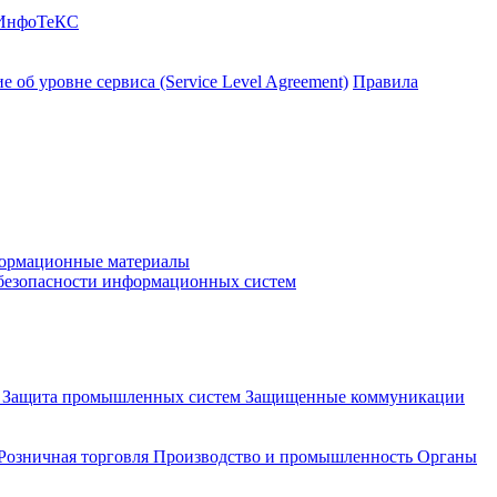
 ИнфоТеКС
 об уровне сервиса (Service Level Agreement)
Правила
ормационные материалы
 безопасности информационных систем
и
Защита промышленных систем
Защищенные коммуникации
Розничная торговля
Производство и промышленность
Органы