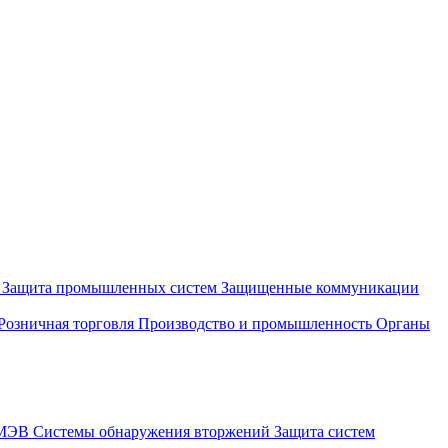
и
Защита промышленных систем
Защищенные коммуникации
Розничная торговля
Производство и промышленность
Органы
СМЭВ
Системы обнаружения вторжений
Защита систем