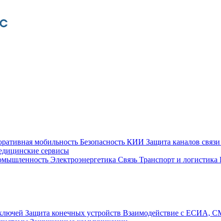
оративная мобильность
Безопасность КИИ
Защита каналов связ
едицинские сервисы
ромышленность
Электроэнергетика
Связь
Транспорт и логистика
 ключей
Защита конечных устройств
Взаимодействие с ЕСИА, 