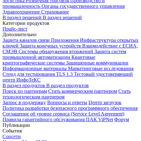
логистика
Розничная торговля
Производство и
промышленность
Органы государственного управления
Здравоохранение
Страхование
В раздел решений
В раздел решений
Категории продуктов
Прайс-лист
Дополнительно
Защита каналов связи
Приложения
Инфраструктура открытых
ключей
Защита конечных устройств
Взаимодействие с ЕСИА,
СМЭВ
Системы обнаружения вторжений
Защита систем
промышленной автоматизации
Квантовые
криптографические системы
Защищенные коммуникации
Информационные материалы
Маркетинговые исследования
Стенд для тестирования TLS 1.3
Тестовый удостоверяющий
центр ИнфоТеКС
В раздел продуктов
В раздел продуктов
Поиск по партнерам
Стать коммерческим партнером
Стать
технологическим партнером
Запрос в поддержку
Вопросы и ответы
Центр загрузок
Политика разработки безопасного программного обеспечения
Соглашение об уровне сервиса (Service Level Agreement)
Правила гарантийного обслуживания ПАК ViPNet
Форум
Публикации
События
Соцсети