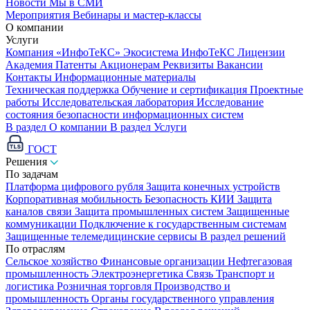
Новости
Мы в СМИ
Мероприятия
Вебинары и мастер-классы
О компании
Услуги
Компания «ИнфоТеКС»
Экосистема ИнфоТеКС
Лицензии
Академия
Патенты
Акционерам
Реквизиты
Вакансии
Контакты
Информационные материалы
Техническая поддержка
Обучение и сертификация
Проектные
работы
Исследовательская лаборатория
Исследование
состояния безопасности информационных систем
В раздел О компании
В раздел Услуги
ГОСТ
Решения
По задачам
Платформа цифрового рубля
Защита конечных устройств
Корпоративная мобильность
Безопасность КИИ
Защита
каналов связи
Защита промышленных систем
Защищенные
коммуникации
Подключение к государственным системам
Защищенные телемедицинские сервисы
В раздел решений
По отраслям
Сельское хозяйство
Финансовые организации
Нефтегазовая
промышленность
Электроэнергетика
Связь
Транспорт и
логистика
Розничная торговля
Производство и
промышленность
Органы государственного управления