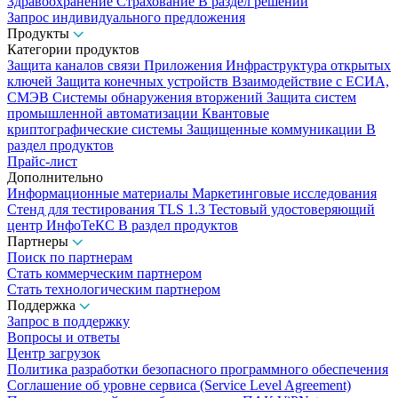
Здравоохранение
Страхование
В раздел решений
Запрос индивидуального предложения
Продукты
Категории продуктов
Защита каналов связи
Приложения
Инфраструктура открытых
ключей
Защита конечных устройств
Взаимодействие с ЕСИА,
СМЭВ
Системы обнаружения вторжений
Защита систем
промышленной автоматизации
Квантовые
криптографические системы
Защищенные коммуникации
В
раздел продуктов
Прайс-лист
Дополнительно
Информационные материалы
Маркетинговые исследования
Стенд для тестирования TLS 1.3
Тестовый удостоверяющий
центр ИнфоТеКС
В раздел продуктов
Партнеры
Поиск по партнерам
Стать коммерческим партнером
Стать технологическим партнером
Поддержка
Запрос в поддержку
Вопросы и ответы
Центр загрузок
Политика разработки безопасного программного обеспечения
Соглашение об уровне сервиса (Service Level Agreement)