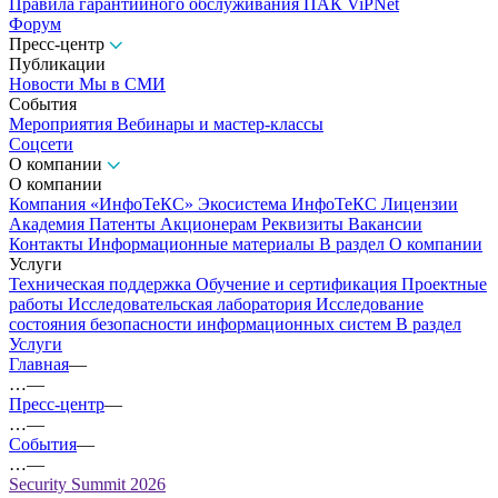
Правила гарантийного обслуживания ПАК ViPNet
Форум
Пресс-центр
Публикации
Новости
Мы в СМИ
События
Мероприятия
Вебинары и мастер-классы
Соцсети
О компании
О компании
Компания «ИнфоТеКС»
Экосистема ИнфоТеКС
Лицензии
Академия
Патенты
Акционерам
Реквизиты
Вакансии
Контакты
Информационные материалы
В раздел О компании
Услуги
Техническая поддержка
Обучение и сертификация
Проектные
работы
Исследовательская лаборатория
Исследование
состояния безопасности информационных систем
В раздел
Услуги
Главная
—
…
—
Пресс-центр
—
…
—
События
—
…
—
Security Summit 2026