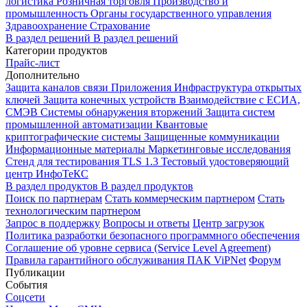
логистика
Розничная торговля
Производство и
промышленность
Органы государственного управления
Здравоохранение
Страхование
В раздел решений
В раздел решений
Категории продуктов
Прайс-лист
Дополнительно
Защита каналов связи
Приложения
Инфраструктура открытых
ключей
Защита конечных устройств
Взаимодействие с ЕСИА,
СМЭВ
Системы обнаружения вторжений
Защита систем
промышленной автоматизации
Квантовые
криптографические системы
Защищенные коммуникации
Информационные материалы
Маркетинговые исследования
Стенд для тестирования TLS 1.3
Тестовый удостоверяющий
центр ИнфоТеКС
В раздел продуктов
В раздел продуктов
Поиск по партнерам
Стать коммерческим партнером
Стать
технологическим партнером
Запрос в поддержку
Вопросы и ответы
Центр загрузок
Политика разработки безопасного программного обеспечения
Соглашение об уровне сервиса (Service Level Agreement)
Правила гарантийного обслуживания ПАК ViPNet
Форум
Публикации
События
Соцсети