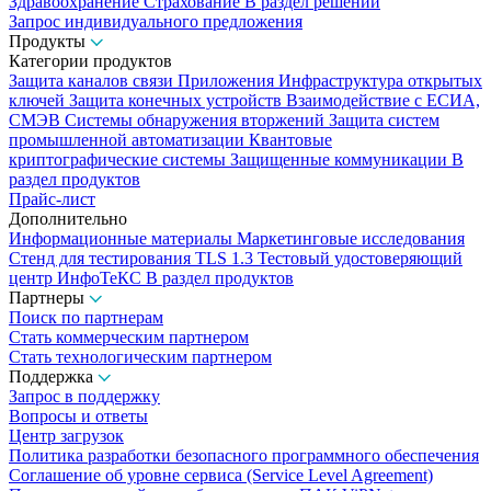
Здравоохранение
Страхование
В раздел решений
Запрос индивидуального предложения
Продукты
Категории продуктов
Защита каналов связи
Приложения
Инфраструктура открытых
ключей
Защита конечных устройств
Взаимодействие с ЕСИА,
СМЭВ
Системы обнаружения вторжений
Защита систем
промышленной автоматизации
Квантовые
криптографические системы
Защищенные коммуникации
В
раздел продуктов
Прайс-лист
Дополнительно
Информационные материалы
Маркетинговые исследования
Стенд для тестирования TLS 1.3
Тестовый удостоверяющий
центр ИнфоТеКС
В раздел продуктов
Партнеры
Поиск по партнерам
Стать коммерческим партнером
Стать технологическим партнером
Поддержка
Запрос в поддержку
Вопросы и ответы
Центр загрузок
Политика разработки безопасного программного обеспечения
Соглашение об уровне сервиса (Service Level Agreement)