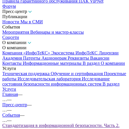
Правила гарантийного обслуживания ПАК ViPNet
Форум
Пресс-центр
Публикации
Новости
Мы в СМИ
События
Мероприятия
Вебинары и мастер-классы
Соцсети
О компании
О компании
Компания «ИнфоТеКС»
Экосистема ИнфоТеКС
Лицензии
Академия
Патенты
Акционерам
Реквизиты
Вакансии
Контакты
Информационные материалы
В раздел О компании
Услуги
Техническая поддержка
Обучение и сертификация
Проектные
работы
Исследовательская лаборатория
Исследование
состояния безопасности информационных систем
В раздел
Услуги
Главная
—
…
—
Пресс-центр
—
…
—
События
—
…
—
Стандартизация в информационной безопасности. Часть 2.