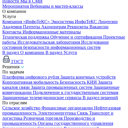
Новости
Мы в СМИ
Мероприятия
Вебинары и мастер-классы
О компании
Услуги
Компания «ИнфоТеКС»
Экосистема ИнфоТеКС
Лицензии
Академия
Патенты
Акционерам
Реквизиты
Вакансии
Контакты
Информационные материалы
Техническая поддержка
Обучение и сертификация
Проектные
работы
Исследовательская лаборатория
Исследование
состояния безопасности информационных систем
В раздел О компании
В раздел Услуги
ГОСТ
Решения
По задачам
Платформа цифрового рубля
Защита конечных устройств
Корпоративная мобильность
Безопасность КИИ
Защита
каналов связи
Защита промышленных систем
Защищенные
коммуникации
Подключение к государственным системам
Защищенные телемедицинские сервисы
В раздел решений
По отраслям
Сельское хозяйство
Финансовые организации
Нефтегазовая
промышленность
Электроэнергетика
Связь
Транспорт и
логистика
Розничная торговля
Производство и
промышленность
Органы государственного управления