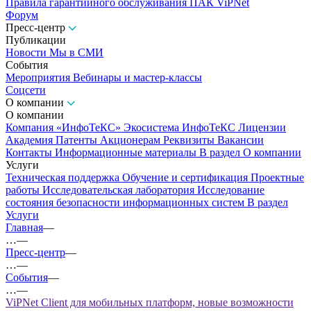
Правила гарантийного обслуживания ПАК ViPNet
Форум
Пресс-центр
Публикации
Новости
Мы в СМИ
События
Мероприятия
Вебинары и мастер-классы
Соцсети
О компании
О компании
Компания «ИнфоТеКС»
Экосистема ИнфоТеКС
Лицензии
Академия
Патенты
Акционерам
Реквизиты
Вакансии
Контакты
Информационные материалы
В раздел О компании
Услуги
Техническая поддержка
Обучение и сертификация
Проектные
работы
Исследовательская лаборатория
Исследование
состояния безопасности информационных систем
В раздел
Услуги
Главная
—
…
—
Пресс-центр
—
…
—
События
—
…
—
ViPNet Client для мобильных платформ, новые возможности