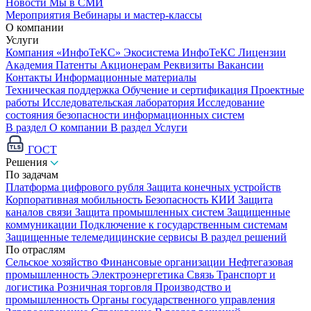
Новости
Мы в СМИ
Мероприятия
Вебинары и мастер-классы
О компании
Услуги
Компания «ИнфоТеКС»
Экосистема ИнфоТеКС
Лицензии
Академия
Патенты
Акционерам
Реквизиты
Вакансии
Контакты
Информационные материалы
Техническая поддержка
Обучение и сертификация
Проектные
работы
Исследовательская лаборатория
Исследование
состояния безопасности информационных систем
В раздел О компании
В раздел Услуги
ГОСТ
Решения
По задачам
Платформа цифрового рубля
Защита конечных устройств
Корпоративная мобильность
Безопасность КИИ
Защита
каналов связи
Защита промышленных систем
Защищенные
коммуникации
Подключение к государственным системам
Защищенные телемедицинские сервисы
В раздел решений
По отраслям
Сельское хозяйство
Финансовые организации
Нефтегазовая
промышленность
Электроэнергетика
Связь
Транспорт и
логистика
Розничная торговля
Производство и
промышленность
Органы государственного управления