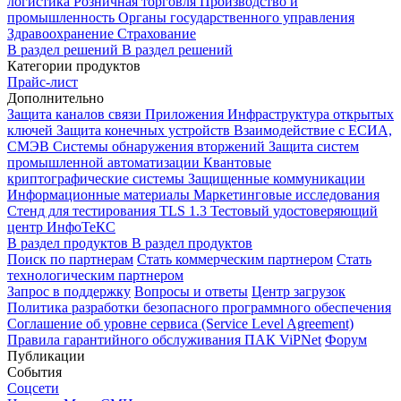
логистика
Розничная торговля
Производство и
промышленность
Органы государственного управления
Здравоохранение
Страхование
В раздел решений
В раздел решений
Категории продуктов
Прайс-лист
Дополнительно
Защита каналов связи
Приложения
Инфраструктура открытых
ключей
Защита конечных устройств
Взаимодействие с ЕСИА,
СМЭВ
Системы обнаружения вторжений
Защита систем
промышленной автоматизации
Квантовые
криптографические системы
Защищенные коммуникации
Информационные материалы
Маркетинговые исследования
Стенд для тестирования TLS 1.3
Тестовый удостоверяющий
центр ИнфоТеКС
В раздел продуктов
В раздел продуктов
Поиск по партнерам
Стать коммерческим партнером
Стать
технологическим партнером
Запрос в поддержку
Вопросы и ответы
Центр загрузок
Политика разработки безопасного программного обеспечения
Соглашение об уровне сервиса (Service Level Agreement)
Правила гарантийного обслуживания ПАК ViPNet
Форум
Публикации
События
Соцсети