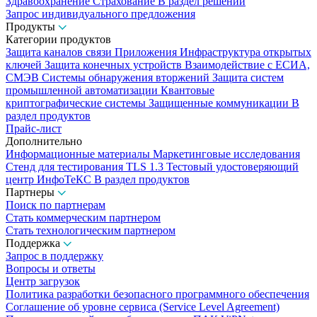
Здравоохранение
Страхование
В раздел решений
Запрос индивидуального предложения
Продукты
Категории продуктов
Защита каналов связи
Приложения
Инфраструктура открытых
ключей
Защита конечных устройств
Взаимодействие с ЕСИА,
СМЭВ
Системы обнаружения вторжений
Защита систем
промышленной автоматизации
Квантовые
криптографические системы
Защищенные коммуникации
В
раздел продуктов
Прайс-лист
Дополнительно
Информационные материалы
Маркетинговые исследования
Стенд для тестирования TLS 1.3
Тестовый удостоверяющий
центр ИнфоТеКС
В раздел продуктов
Партнеры
Поиск по партнерам
Стать коммерческим партнером
Стать технологическим партнером
Поддержка
Запрос в поддержку
Вопросы и ответы
Центр загрузок
Политика разработки безопасного программного обеспечения
Соглашение об уровне сервиса (Service Level Agreement)