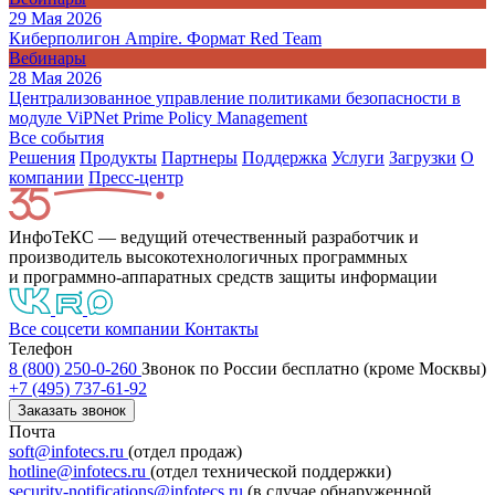
29 Мая 2026
Киберполигон Ampire. Формат Red Team
Вебинары
28 Мая 2026
Централизованное управление политиками безопасности в
модуле ViPNet Prime Policy Management
Все события
Решения
Продукты
Партнeры
Поддержка
Услуги
Загрузки
О
компании
Пресс-центр
ИнфоТеКС — ведущий отечественный разработчик и
производитель высокотехнологичных программных
и программно-аппаратных средств защиты информации
Все соцсети компании
Контакты
Телефон
8 (800) 250-0-260
Звонок по России бесплатно (кроме Москвы)
+7 (495) 737-61-92
Заказать звонок
Почта
soft@infotecs.ru
(отдел продаж)
hotline@infotecs.ru
(отдел технической поддержки)
security-notifications@infotecs.ru
(в случае обнаруженной