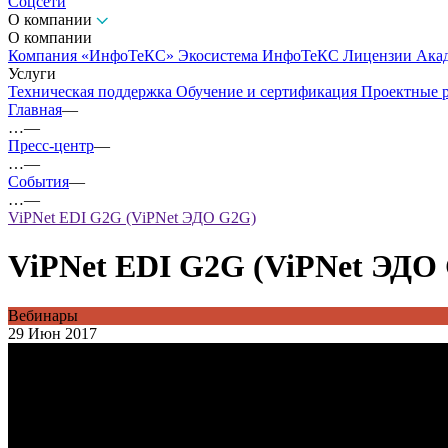
Соцсети
О компании
О компании
Компания «ИнфоТеКС»
Экосистема ИнфоТеКС
Лицензии
Ака
Услуги
Техническая поддержка
Обучение и сертификация
Проектные 
Главная
—
…
—
Пресс-центр
—
…
—
События
—
…
—
ViPNet EDI G2G (ViPNet ЭДО G2G)
ViPNet EDI G2G (ViPNet ЭДО
Вебинары
29 Июн 2017