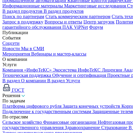
промышленной автоматизации
Квантовые криптографические
Информационные материалы
Маркетинговые исследования
Ст
В раздел продуктов
В раздел продуктов
Поиск по партнерам
Стать коммерческим партнером
Стать тех
Запрос в поддержку
Вопросы и ответы
Центр загрузок
Политик
гарантийного обслуживания ПАК ViPNet
Форум
Публикации
События
Соцсети
Новости
Мы в СМИ
Мероприятия
Вебинары и мастер-классы
О компании
Услуги
Компания «ИнфоТеКС»
Экосистема ИнфоТеКС
Лицензии
Ака
Техническая поддержка
Обучение и сертификация
Проектные 
В раздел О компании
В раздел Услуги
ГОСТ
Решения
По задачам
Платформа цифрового рубля
Защита конечных устройств
Корп
Подключение к государственным системам
Защищенные телем
По отраслям
Сельское хозяйство
Финансовые организации
Нефтегазовая п
государственного управления
Здравоохранение
Страхование
В
Запрос индивидуального предложения