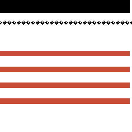
����������������������������