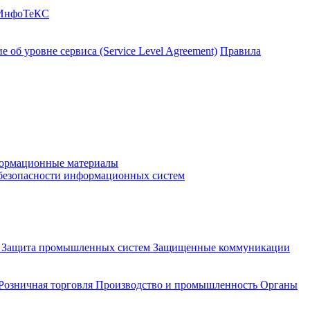
 ИнфоТеКС
 об уровне сервиса (Service Level Agreement)
Правила
ормационные материалы
 безопасности информационных систем
и
Защита промышленных систем
Защищенные коммуникации
Розничная торговля
Производство и промышленность
Органы