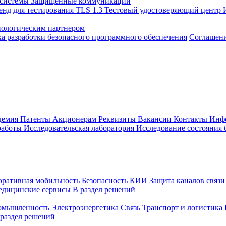
 системы
Защищенные коммуникации
енд для тестирования TLS 1.3
Тестовый удостоверяющий центр
нологическим партнером
а разработки безопасного программного обеспечения
Соглашение
демия
Патенты
Акционерам
Реквизиты
Вакансии
Контакты
Инф
работы
Исследовательская лаборатория
Исследование состояния
оративная мобильность
Безопасность КИИ
Защита каналов связ
едицинские сервисы
В раздел решений
ромышленность
Электроэнергетика
Связь
Транспорт и логистика
 раздел решений