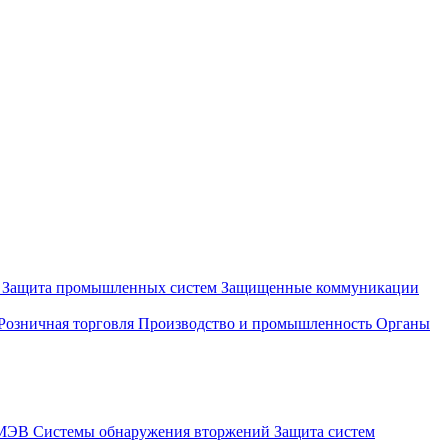
и
Защита промышленных систем
Защищенные коммуникации
Розничная торговля
Производство и промышленность
Органы
СМЭВ
Системы обнаружения вторжений
Защита систем