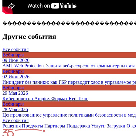
���������������������������
Другие события
Все события
Вебинары
09 Июн 2026
AML Web Protection. Защита веб-ресурсов от компьютерных ата
Вебинары
02 Июн 2026
Инцидент без паники: как ГБР переводит хаос в управляемое р
Вебинары
29 Мая 2026
Киберполигон Ampire. Формат Red Team
Вебинары
28 Мая 2026
Централизованное управление политиками безопасности в моду
Все события
Решения
Продукты
Партнeры
Поддержка
Услуги
Загрузки
О к