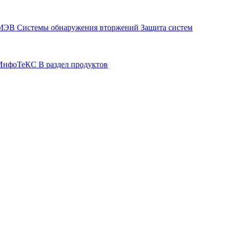
СМЭВ
Системы обнаружения вторжений
Защита систем
р ИнфоТеКС
В раздел продуктов