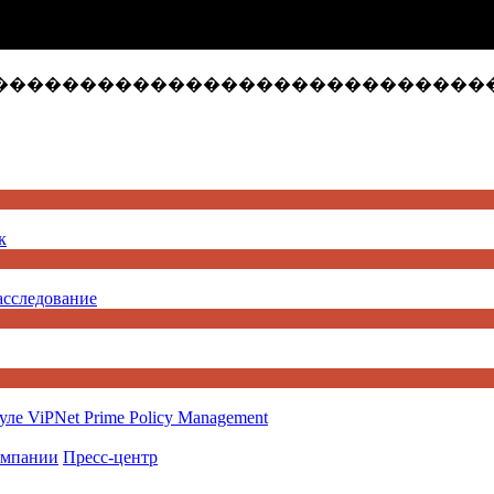
����������������������������
к
асследование
ле ViPNet Prime Policy Management
омпании
Пресс-центр