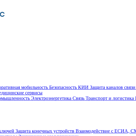
оративная мобильность
Безопасность КИИ
Защита каналов связ
едицинские сервисы
ромышленность
Электроэнергетика
Связь
Транспорт и логистика
 ключей
Защита конечных устройств
Взаимодействие с ЕСИА, 