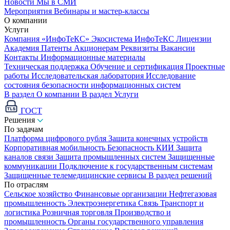
Новости
Мы в СМИ
Мероприятия
Вебинары и мастер-классы
О компании
Услуги
Компания «ИнфоТеКС»
Экосистема ИнфоТеКС
Лицензии
Академия
Патенты
Акционерам
Реквизиты
Вакансии
Контакты
Информационные материалы
Техническая поддержка
Обучение и сертификация
Проектные
работы
Исследовательская лаборатория
Исследование
состояния безопасности информационных систем
В раздел О компании
В раздел Услуги
ГОСТ
Решения
По задачам
Платформа цифрового рубля
Защита конечных устройств
Корпоративная мобильность
Безопасность КИИ
Защита
каналов связи
Защита промышленных систем
Защищенные
коммуникации
Подключение к государственным системам
Защищенные телемедицинские сервисы
В раздел решений
По отраслям
Сельское хозяйство
Финансовые организации
Нефтегазовая
промышленность
Электроэнергетика
Связь
Транспорт и
логистика
Розничная торговля
Производство и
промышленность
Органы государственного управления