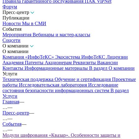
Правила гарантийного обслуживания ПАК ViPNet
Форум
Пресс-центр
Публикации
Новости
Мы в СМИ
События
Мероприятия
Вебинары и мастер-классы
Соцсети
О компании
О компании
Компания «ИнфоТеКС»
Экосистема ИнфоТеКС
Лицензии
Академия
Патенты
Акционерам
Реквизиты
Вакансии
Контакты
Информационные материалы
В раздел О компании
Услуги
Техническая поддержка
Обучение и сертификация
Проектные
работы
Исследовательская лаборатория
Исследование
состояния безопасности информационных систем
В раздел
Услуги
Главная
—
…
—
Пресс-центр
—
…
—
События
—
…
—
Модули шифрования «Квазар». Особенности защиты и