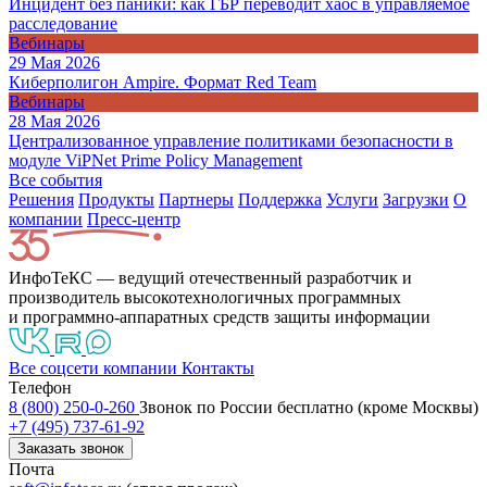
Инцидент без паники: как ГБР переводит хаос в управляемое
расследование
Вебинары
29 Мая 2026
Киберполигон Ampire. Формат Red Team
Вебинары
28 Мая 2026
Централизованное управление политиками безопасности в
модуле ViPNet Prime Policy Management
Все события
Решения
Продукты
Партнeры
Поддержка
Услуги
Загрузки
О
компании
Пресс-центр
ИнфоТеКС — ведущий отечественный разработчик и
производитель высокотехнологичных программных
и программно-аппаратных средств защиты информации
Все соцсети компании
Контакты
Телефон
8 (800) 250-0-260
Звонок по России бесплатно (кроме Москвы)
+7 (495) 737-61-92
Заказать звонок
Почта