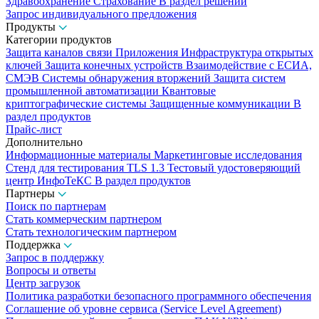
Здравоохранение
Страхование
В раздел решений
Запрос индивидуального предложения
Продукты
Категории продуктов
Защита каналов связи
Приложения
Инфраструктура открытых
ключей
Защита конечных устройств
Взаимодействие с ЕСИА,
СМЭВ
Системы обнаружения вторжений
Защита систем
промышленной автоматизации
Квантовые
криптографические системы
Защищенные коммуникации
В
раздел продуктов
Прайс-лист
Дополнительно
Информационные материалы
Маркетинговые исследования
Стенд для тестирования TLS 1.3
Тестовый удостоверяющий
центр ИнфоТеКС
В раздел продуктов
Партнеры
Поиск по партнерам
Стать коммерческим партнером
Стать технологическим партнером
Поддержка
Запрос в поддержку
Вопросы и ответы
Центр загрузок
Политика разработки безопасного программного обеспечения
Соглашение об уровне сервиса (Service Level Agreement)