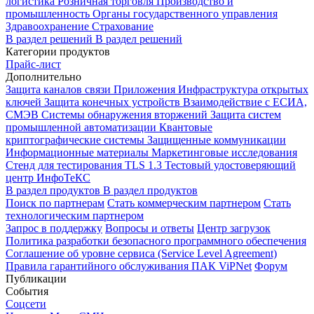
логистика
Розничная торговля
Производство и
промышленность
Органы государственного управления
Здравоохранение
Страхование
В раздел решений
В раздел решений
Категории продуктов
Прайс-лист
Дополнительно
Защита каналов связи
Приложения
Инфраструктура открытых
ключей
Защита конечных устройств
Взаимодействие с ЕСИА,
СМЭВ
Системы обнаружения вторжений
Защита систем
промышленной автоматизации
Квантовые
криптографические системы
Защищенные коммуникации
Информационные материалы
Маркетинговые исследования
Стенд для тестирования TLS 1.3
Тестовый удостоверяющий
центр ИнфоТеКС
В раздел продуктов
В раздел продуктов
Поиск по партнерам
Стать коммерческим партнером
Стать
технологическим партнером
Запрос в поддержку
Вопросы и ответы
Центр загрузок
Политика разработки безопасного программного обеспечения
Соглашение об уровне сервиса (Service Level Agreement)
Правила гарантийного обслуживания ПАК ViPNet
Форум
Публикации
События
Соцсети