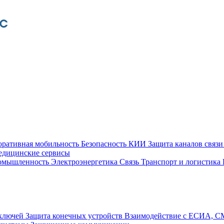
оративная мобильность
Безопасность КИИ
Защита каналов связ
едицинские сервисы
ромышленность
Электроэнергетика
Связь
Транспорт и логистика
 ключей
Защита конечных устройств
Взаимодействие с ЕСИА, 