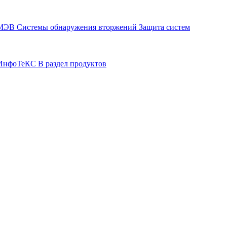
СМЭВ
Системы обнаружения вторжений
Защита систем
р ИнфоТеКС
В раздел продуктов