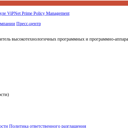
ле ViPNet Prime Policy Management
омпании
Пресс-центр
итель высокотехнологичных программных и программно-аппар
ости)
ости
Политика ответственного разглашения