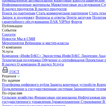
промышленной автоматизации
Квантовые криптографические
Информационные материалы
Маркетинговые исследования
Ст
В раздел продуктов
В раздел продуктов
Поиск по партнерам
Стать коммерческим партнером
Стать тех
Запрос в поддержку
Вопросы и ответы
Центр загрузок
Политик
гарантийного обслуживания ПАК ViPNet
Форум
Публикации
События
Соцсети
Новости
Мы в СМИ
Мероприятия
Вебинары и мастер-классы
О компании
Услуги
Компания «ИнфоТеКС»
Экосистема ИнфоТеКС
Лицензии
Ака
Техническая поддержка
Обучение и сертификация
Проектные 
В раздел О компании
В раздел Услуги
ГОСТ
Решения
По задачам
Платформа цифрового рубля
Защита конечных устройств
Корп
Подключение к государственным системам
Защищенные телем
По отраслям
Сельское хозяйство
Финансовые организации
Нефтегазовая п
государственного управления
Здравоохранение
Страхование
В
Запрос индивидуального предложения