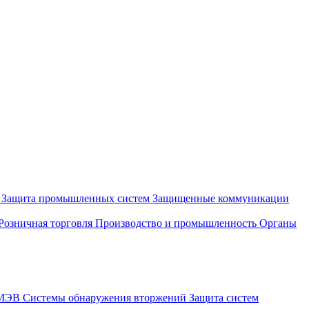
и
Защита промышленных систем
Защищенные коммуникации
Розничная торговля
Производство и промышленность
Органы
СМЭВ
Системы обнаружения вторжений
Защита систем