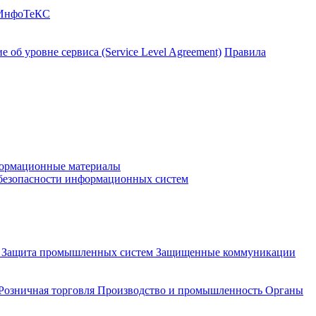
 ИнфоТеКС
 об уровне сервиса (Service Level Agreement)
Правила
ормационные материалы
 безопасности информационных систем
и
Защита промышленных систем
Защищенные коммуникации
Розничная торговля
Производство и промышленность
Органы