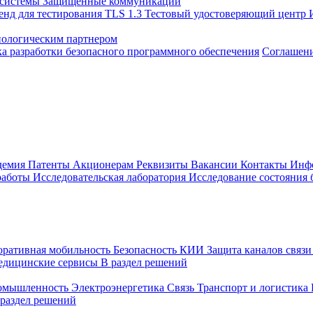
 системы
Защищенные коммуникации
енд для тестирования TLS 1.3
Тестовый удостоверяющий центр
нологическим партнером
а разработки безопасного программного обеспечения
Соглашение
демия
Патенты
Акционерам
Реквизиты
Вакансии
Контакты
Инф
работы
Исследовательская лаборатория
Исследование состояния
оративная мобильность
Безопасность КИИ
Защита каналов связ
едицинские сервисы
В раздел решений
ромышленность
Электроэнергетика
Связь
Транспорт и логистика
 раздел решений