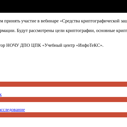
аем принять участие в вебинаре «Средства криптографической 
мации. Будут рассмотрены цели криптографии, основные крипт
ектор НОЧУ ДПО ЦПК «Учебный центр «ИнфоТеКС».
к
асследование