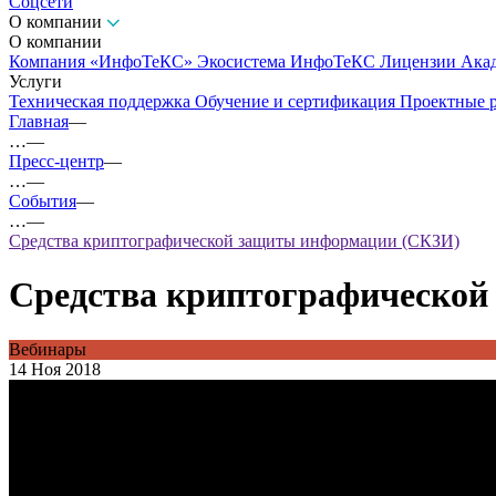
Соцсети
О компании
О компании
Компания «ИнфоТеКС»
Экосистема ИнфоТеКС
Лицензии
Ака
Услуги
Техническая поддержка
Обучение и сертификация
Проектные 
Главная
—
…
—
Пресс-центр
—
…
—
События
—
…
—
Средства криптографической защиты информации (СКЗИ)
Средства криптографическо
Вебинары
14 Ноя 2018