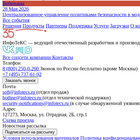
Вебинары
28 Мая 2026
Централизованное управление политиками безопасности в моду
Все события
Решения
Продукты
Партнeры
Поддержка
Услуги
Загрузки
О к
ИнфоТеКС — ведущий отечественный разработчик и производ
Все соцсети компании
Контакты
Телефон
8 (800) 250-0-260
Звонок по России бесплатно (кроме Москвы)
+7 (495) 737-61-92
Заказать звонок
Почта
soft@infotecs.ru
(отдел продаж)
hotline@infotecs.ru
(отдел технической поддержки)
security-notifications@infotecs.ru
(в случае обнаруженной уязвим
Адрес
127273, Москва, ул. Отрадная, 2Б, стр.1
Схема проезда
Новостная рассылка
Подписаться на рассылку
Условия использования материалов
Политика конфиденциальн