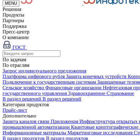
MENU
Решения
Продукты
Партнеры
Поддержка
Пресс-центр
О компании
ГОСТ
По задачам
По отраслям
Запрос индивидуального предложения
Платформа цифрового рубля
Защита конечных устройств
Корп
Подключение к государственным системам
Защищенные телем
Сельское хозяйство
Финансовые организации
Нефтегазовая п
государственного управления
Здравоохранение
Страхование
В раздел решений
В раздел решений
Категории продуктов
Прайс-лист
Дополнительно
Защита каналов связи
Приложения
Инфраструктура открытых
промышленной автоматизации
Квантовые криптографические
Информационные материалы
Маркетинговые исследования
Ст
В раздел продуктов
В раздел продуктов