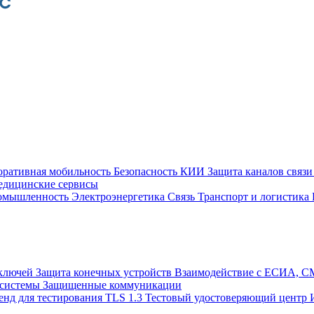
оративная мобильность
Безопасность КИИ
Защита каналов связ
едицинские сервисы
ромышленность
Электроэнергетика
Связь
Транспорт и логистика
 ключей
Защита конечных устройств
Взаимодействие с ЕСИА, 
 системы
Защищенные коммуникации
енд для тестирования TLS 1.3
Тестовый удостоверяющий центр