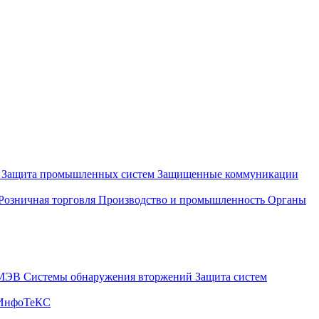
и
Защита промышленных систем
Защищенные коммуникации
Розничная торговля
Производство и промышленность
Органы
СМЭВ
Системы обнаружения вторжений
Защита систем
 ИнфоТеКС