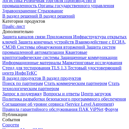
логистика
Розничная торговля
Производство и
промышленность
Органы государственного управления
Здравоохранение
Страхование
В раздел решений
В раздел решений
Категории продуктов
Прайс-лист
Дополнительно
Защита каналов связи
Приложения
Инфраструктура открытых
ключей
Защита конечных устройств
Взаимодействие с ЕСИА,
СМЭВ
Системы обнаружения вторжений
Защита систем
промышленной автоматизации
Квантовые
криптографические системы
Защищенные коммуникации
Информационные материалы
Маркетинговые исследования
Стенд для тестирования TLS 1.3
Тестовый удостоверяющий
центр ИнфоТеКС
В раздел продуктов
В раздел продуктов
Поиск по партнерам
Стать коммерческим партнером
Стать
технологическим партнером
Запрос в поддержку
Вопросы и ответы
Центр загрузок
Политика разработки безопасного программного обеспечения
Соглашение об уровне сервиса (Service Level Agreement)
Правила гарантийного обслуживания ПАК ViPNet
Форум
Публикации
События
Соцсети