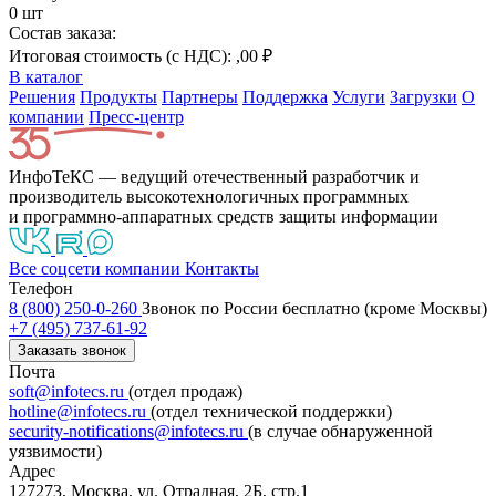
0
шт
Состав заказа:
Итоговая стоимость (с НДС):
,00 ₽
В каталог
Решения
Продукты
Партнeры
Поддержка
Услуги
Загрузки
О
компании
Пресс-центр
ИнфоТеКС — ведущий отечественный разработчик и
производитель высокотехнологичных программных
и программно-аппаратных средств защиты информации
Все соцсети компании
Контакты
Телефон
8 (800) 250-0-260
Звонок по России бесплатно (кроме Москвы)
+7 (495) 737-61-92
Заказать звонок
Почта
soft@infotecs.ru
(отдел продаж)
hotline@infotecs.ru
(отдел технической поддержки)
security-notifications@infotecs.ru
(в случае обнаруженной
уязвимости)
Адрес
127273, Москва, ул. Отрадная, 2Б, стр.1