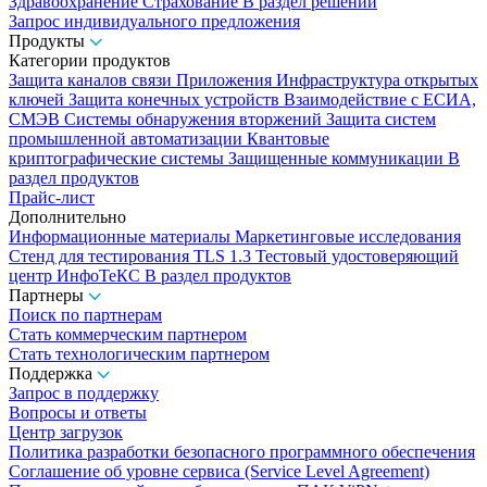
Здравоохранение
Страхование
В раздел решений
Запрос индивидуального предложения
Продукты
Категории продуктов
Защита каналов связи
Приложения
Инфраструктура открытых
ключей
Защита конечных устройств
Взаимодействие с ЕСИА,
СМЭВ
Системы обнаружения вторжений
Защита систем
промышленной автоматизации
Квантовые
криптографические системы
Защищенные коммуникации
В
раздел продуктов
Прайс-лист
Дополнительно
Информационные материалы
Маркетинговые исследования
Стенд для тестирования TLS 1.3
Тестовый удостоверяющий
центр ИнфоТеКС
В раздел продуктов
Партнеры
Поиск по партнерам
Стать коммерческим партнером
Стать технологическим партнером
Поддержка
Запрос в поддержку
Вопросы и ответы
Центр загрузок
Политика разработки безопасного программного обеспечения
Соглашение об уровне сервиса (Service Level Agreement)