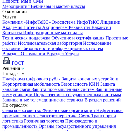
Новости
Мы в СМИ
Мероприятия
Вебинары и мастер-классы
О компании
Услуги
Компания «ИнфоТеКС»
Экосистема ИнфоТеКС
Лицензии
Академия
Патенты
Акционерам
Реквизиты
Вакансии
Контакты
Информационные материалы
Техническая поддержка
Обучение и сертификация
Проектные
работы
Исследовательская лаборатория
Исследование
состояния безопасности информационных систем
В раздел О компании
В раздел Услуги
ГОСТ
Решения
По задачам
Платформа цифрового рубля
Защита конечных устройств
Корпоративная мобильность
Безопасность КИИ
Защита
каналов связи
Защита промышленных систем
Защищенные
коммуникации
Подключение к государственным системам
Защищенные телемедицинские сервисы
В раздел решений
По отраслям
Сельское хозяйство
Финансовые организации
Нефтегазовая
промышленность
Электроэнергетика
Связь
Транспорт и
логистика
Розничная торговля
Производство и
промышленность
Органы государственного управления