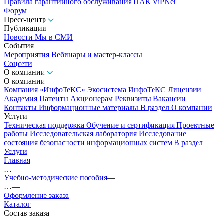
Правила гарантийного обслуживания ПАК ViPNet
Форум
Пресс-центр
Публикации
Новости
Мы в СМИ
События
Мероприятия
Вебинары и мастер-классы
Соцсети
О компании
О компании
Компания «ИнфоТеКС»
Экосистема ИнфоТеКС
Лицензии
Академия
Патенты
Акционерам
Реквизиты
Вакансии
Контакты
Информационные материалы
В раздел О компании
Услуги
Техническая поддержка
Обучение и сертификация
Проектные
работы
Исследовательская лаборатория
Исследование
состояния безопасности информационных систем
В раздел
Услуги
Главная
—
…
—
Учебно-методические пособия
—
…
—
Оформление заказа
Каталог
Состав заказа